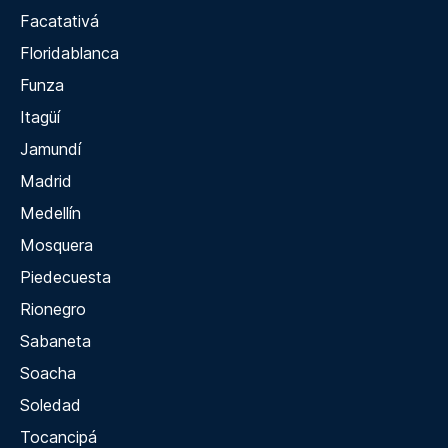
Facatativá
Floridablanca
Funza
Itagüí
Jamundí
Madrid
Medellín
Mosquera
Piedecuesta
Rionegro
Sabaneta
Soacha
Soledad
Tocancipá