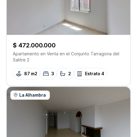
$ 472.000.000
Apartamento
en Venta
en el Conjunto
Tarragona del
Salitre 2
87 m2
3
2
Estrato
4
La Alhambra