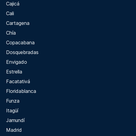
Cajicá
Cali
Cartagena
Chía
Copacabana
Dosquebradas
Envigado
Estrella
Facatativá
Floridablanca
Funza
Itagüí
Jamundí
Madrid