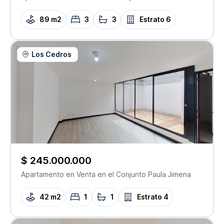
89 m2
3
3
Estrato
6
Los Cedros
$ 245.000.000
Apartamento
en Venta
en el Conjunto
Paula Jimena
42 m2
1
1
Estrato
4