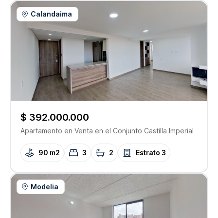
Calandaima
$ 392.000.000
Apartamento
en Venta
en el Conjunto
Castilla Imperial
90 m2
3
2
Estrato
3
Modelia