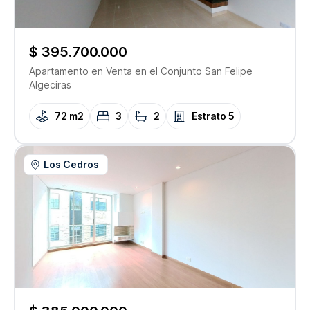
$ 395.700.000
Apartamento
en Venta
en el Conjunto
San Felipe
Algeciras
72 m2
3
2
Estrato
5
Los Cedros