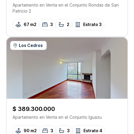
Apartamento
en Venta
en el Conjunto
Rondas de San
Patricio 2
67 m2
3
2
Estrato
3
Los Cedros
$ 389.300.000
Apartamento
en Venta
en el Conjunto
Iguazu
90 m2
3
3
Estrato
4