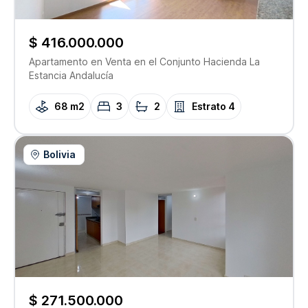
$ 416.000.000
Apartamento
en Venta
en el Conjunto
Hacienda La
Estancia Andalucía
68 m2
3
2
Estrato
4
Bolivia
$ 271.500.000