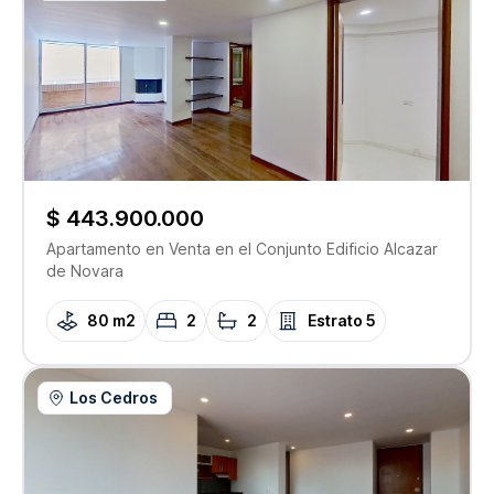
$ 443.900.000
Apartamento
en Venta
en el Conjunto
Edificio Alcazar
de Novara
80 m2
2
2
Estrato
5
Los Cedros