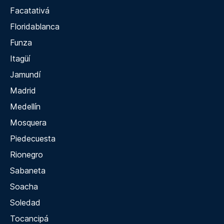
Facatativá
Floridablanca
Funza
Itagüí
Jamundí
Madrid
Medellín
Mosquera
Piedecuesta
Rionegro
Sabaneta
Soacha
Soledad
Tocancipá