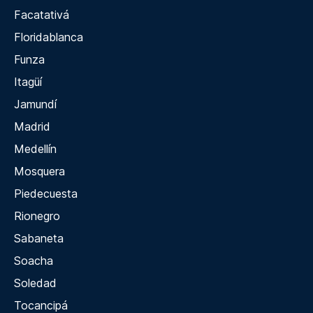
Facatativá
Floridablanca
Funza
Itagüí
Jamundí
Madrid
Medellín
Mosquera
Piedecuesta
Rionegro
Sabaneta
Soacha
Soledad
Tocancipá