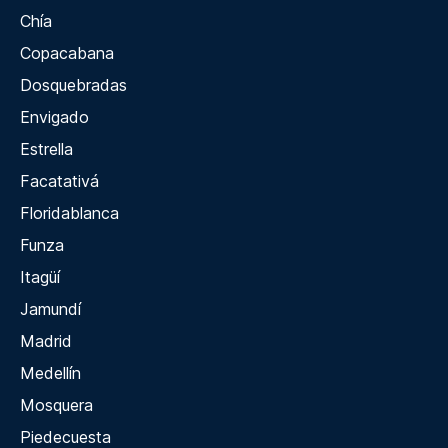
Chía
Copacabana
Dosquebradas
Envigado
Estrella
Facatativá
Floridablanca
Funza
Itagüí
Jamundí
Madrid
Medellín
Mosquera
Piedecuesta