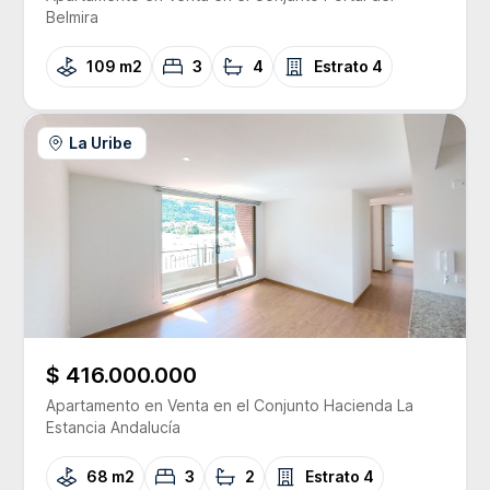
Belmira
109 m2
3
4
Estrato
4
La Uribe
$ 416.000.000
Apartamento
en Venta
en el Conjunto
Hacienda La
Estancia Andalucía
68 m2
3
2
Estrato
4