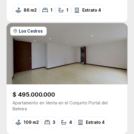
86 m2
1
1
Estrato
4
Los Cedros
$ 495.000.000
Apartamento
en Venta
en el Conjunto
Portal del
Belmira
109 m2
3
4
Estrato
4