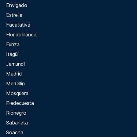
Envigado
Estrella
Facatativá
Floridablanca
Funza
Itagüí
Jamundí
Madrid
Medellín
Mosquera
Piedecuesta
Rionegro
Sabaneta
Soacha