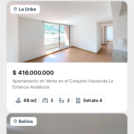
La Uribe
$ 416.000.000
Apartamento
en Venta
en el Conjunto
Hacienda La
Estancia Andalucía
68 m2
3
2
Estrato
4
Bolivia