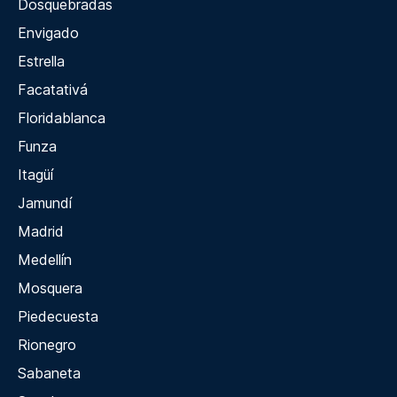
Dosquebradas
Envigado
Estrella
Facatativá
Floridablanca
Funza
Itagüí
Jamundí
Madrid
Medellín
Mosquera
Piedecuesta
Rionegro
Sabaneta