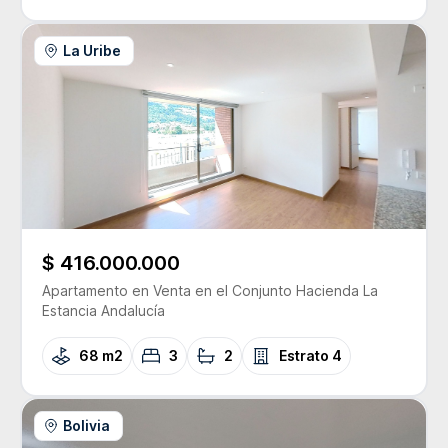
La Uribe
$ 416.000.000
Apartamento
en Venta
en el Conjunto
Hacienda La
Estancia Andalucía
68 m2
3
2
Estrato
4
Bolivia