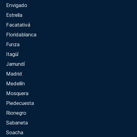
Envigado
Estrella
Facatativá
Floridablanca
Funza
Itagüí
Jamundí
Madrid
Medellín
Mosquera
Piedecuesta
Rionegro
Sabaneta
Soacha