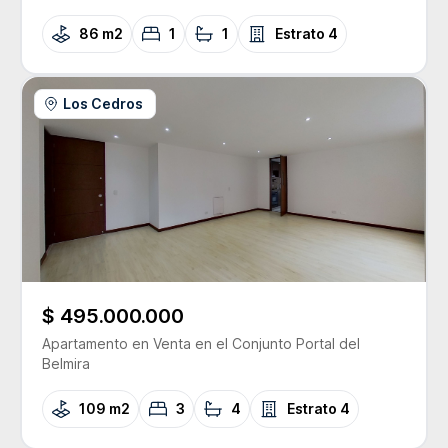
86 m2
1
1
Estrato
4
Los Cedros
$ 495.000.000
Apartamento
en Venta
en el Conjunto
Portal del
Belmira
109 m2
3
4
Estrato
4