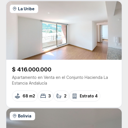
La Uribe
$ 416.000.000
Apartamento
en Venta
en el Conjunto
Hacienda La
Estancia Andalucía
68 m2
3
2
Estrato
4
Bolivia