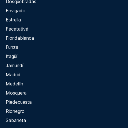
Dosquebradas
Envigado
Estrella
Facatativá
Floridablanca
Funza
Itagüí
Jamundí
Madrid
Medellín
Mosquera
Piedecuesta
Rionegro
Sabaneta