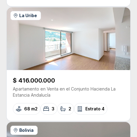
La Uribe
$ 416.000.000
Apartamento
en Venta
en el Conjunto
Hacienda La
Estancia Andalucía
68 m2
3
2
Estrato
4
Bolivia