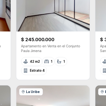
$ 245.000.000
$ 
o
Apartamento
en Venta
en el Conjunto
Apa
Paula Jimena
San
42 m2
1
1
Estrato
4
La Uribe