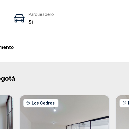
Parqueadero
Si
e
mento
ogotá
Los Cedros