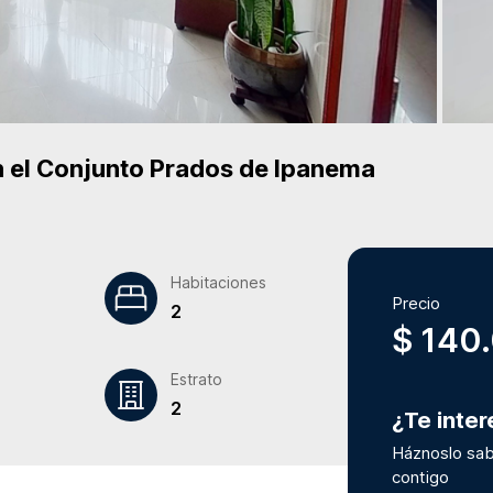
 el Conjunto
Prados de Ipanema
Habitaciones
Precio
2
$ 140
Estrato
2
¿Te inte
Háznoslo sab
contigo