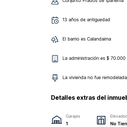
Conjunto
Prados de Ipanema
13
años de antiguedad
El barrio es
Calandaima
La administración es $ 70.000
La vivienda
no
fue remodelada
Detalles extras del inmue
Garajes
Elevado
1
No Tie