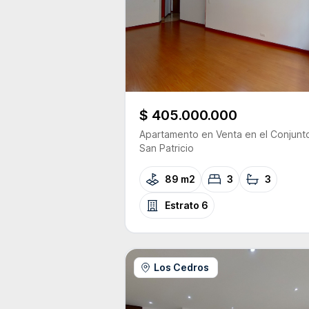
$ 405.000.000
Apartamento
en Venta
en el Conjunt
San Patricio
89 m2
3
3
Estrato
6
Los Cedros