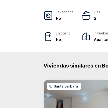
Lavanderia
Gas
No
Si
Deposito
Inmuebl
No
Aparta
Viviendas similares en
B
Santa Barbara