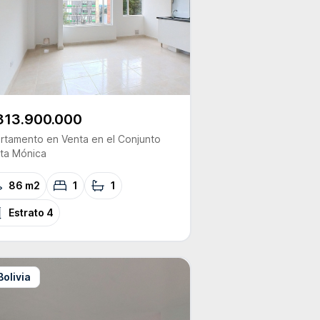
313.900.000
rtamento
en Venta
en el Conjunto
ta Mónica
86 m2
1
1
Estrato
4
Bolivia