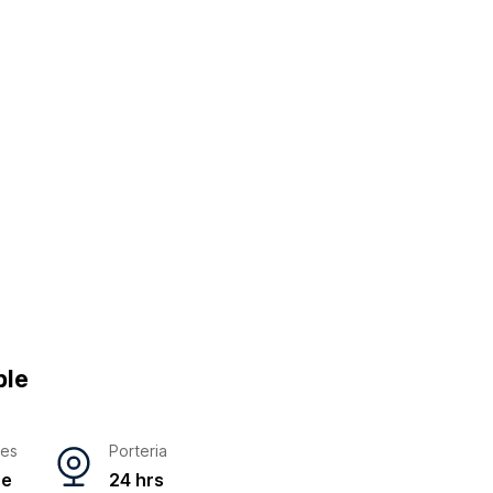
ble
res
Porteria
ne
24 hrs