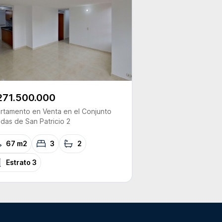
271.500.000
rtamento
en Venta
en el Conjunto
das de San Patricio 2
67 m2
3
2
Estrato
3