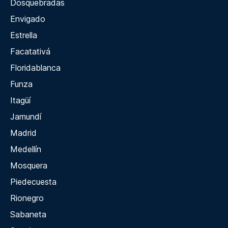
Dosquebradas
Envigado
Estrella
Facatativá
Floridablanca
Funza
Itagüí
Jamundí
Madrid
Medellín
Mosquera
Piedecuesta
Rionegro
Sabaneta