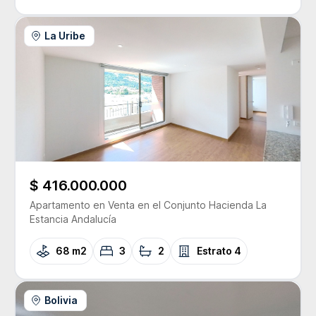
La Uribe
$ 416.000.000
Apartamento
en Venta
en el Conjunto
Hacienda La
Estancia Andalucía
68 m2
3
2
Estrato
4
Bolivia