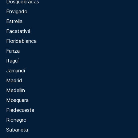
Dosquebradas
Envigado
Estrella
Facatativá
Floridablanca
Funza
Itagüí
Jamundí
Madrid
Medellín
Mosquera
Piedecuesta
Rionegro
Sabaneta