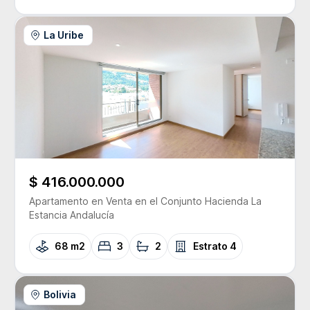
La Uribe
$ 416.000.000
Apartamento
en Venta
en el Conjunto
Hacienda La
Estancia Andalucía
68 m2
3
2
Estrato
4
Bolivia