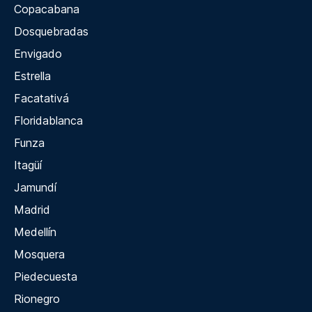
Copacabana
Dosquebradas
Envigado
Estrella
Facatativá
Floridablanca
Funza
Itagüí
Jamundí
Madrid
Medellín
Mosquera
Piedecuesta
Rionegro