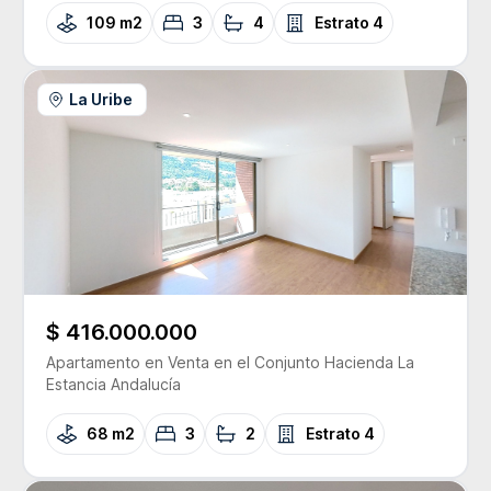
109 m2
3
4
Estrato
4
La Uribe
$ 416.000.000
Apartamento
en Venta
en el Conjunto
Hacienda La
Estancia Andalucía
68 m2
3
2
Estrato
4