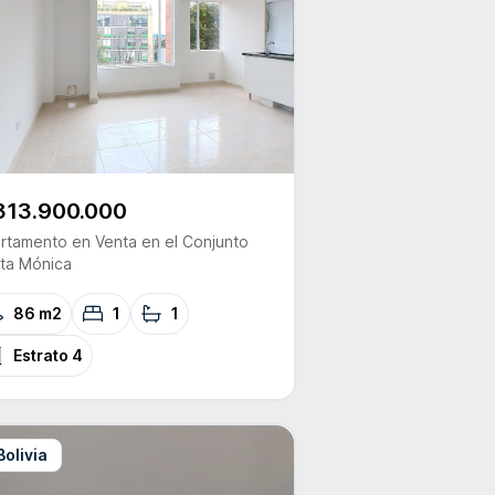
313.900.000
rtamento
en Venta
en el Conjunto
ta Mónica
86 m2
1
1
Estrato
4
Bolivia