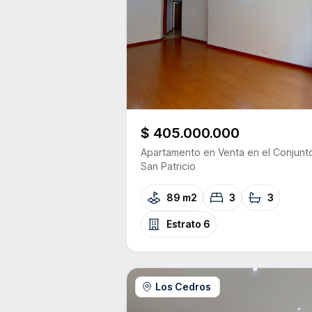
$ 405.000.000
Apartamento
en Venta
en el Conjunt
San Patricio
89 m2
3
3
Estrato
6
Los Cedros