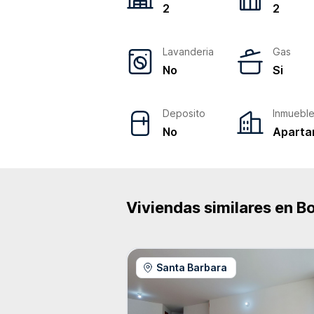
2
2
Lavanderia
Gas
No
Si
Deposito
Inmuebl
No
Aparta
Viviendas similares en
B
Santa Barbara