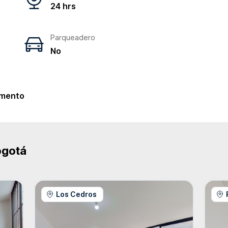
24 hrs
Parqueadero
No
e
mento
ogotá
Los Cedros