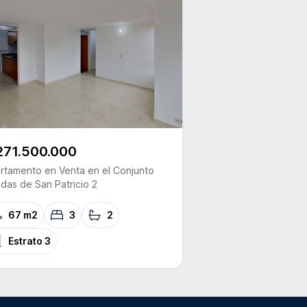
271.500.000
rtamento
en Venta
en el Conjunto
das de San Patricio 2
67 m2
3
2
Estrato
3