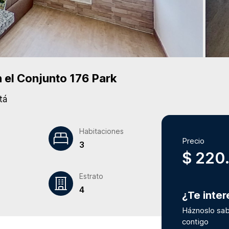
 el Conjunto
176 Park
tá
Habitaciones
Precio
3
$ 220
Estrato
4
¿Te inte
Háznoslo sab
contigo