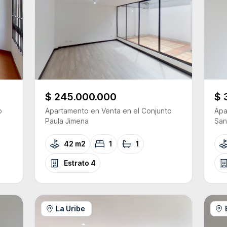
$ 245.000.000
$ 
o
Apartamento
en Venta
en el Conjunto
Apa
Paula Jimena
San
42 m2
1
1
Estrato
4
La Uribe