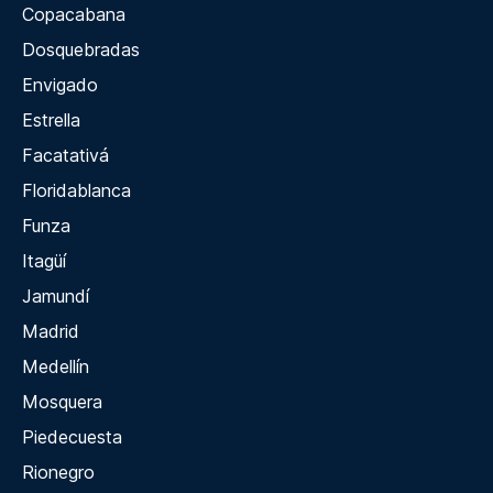
Copacabana
Dosquebradas
Envigado
Estrella
Facatativá
Floridablanca
Funza
Itagüí
Jamundí
Madrid
Medellín
Mosquera
Piedecuesta
Rionegro