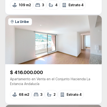
109 m2
3
4
Estrato
4
La Uribe
$ 416.000.000
Apartamento
en Venta
en el Conjunto
Hacienda La
Estancia Andalucía
68 m2
3
2
Estrato
4