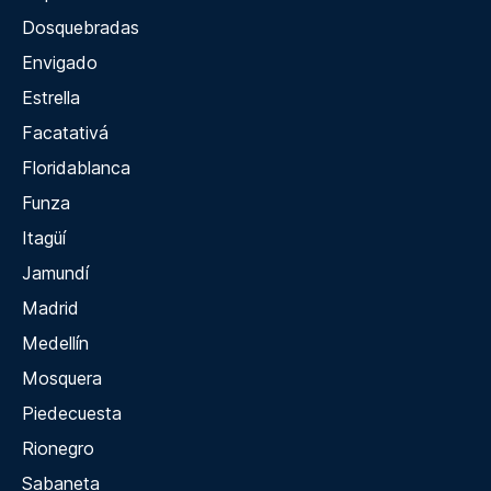
Dosquebradas
Envigado
Estrella
Facatativá
Floridablanca
Funza
Itagüí
Jamundí
Madrid
Medellín
Mosquera
Piedecuesta
Rionegro
Sabaneta