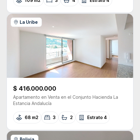
109 m2
3
4
Estrato
4
La Uribe
$ 416.000.000
Apartamento
en Venta
en el Conjunto
Hacienda La
Estancia Andalucía
68 m2
3
2
Estrato
4
Bolivia