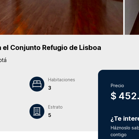
 el Conjunto
Refugio de Lisboa
otá
Habitaciones
Precio
3
$ 452
Estrato
5
¿Te inte
Háznoslo sab
contigo