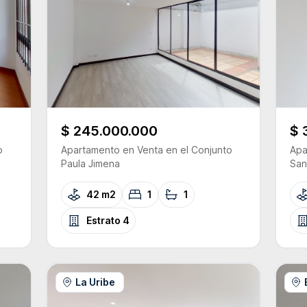
$ 245.000.000
$ 
o
Apartamento
en Venta
en el Conjunto
Apa
Paula Jimena
San
42 m2
1
1
Estrato
4
La Uribe