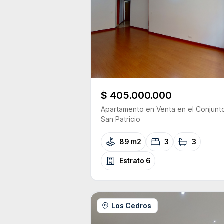
$ 405.000.000
Apartamento
en Venta
en el Conjunt
San Patricio
89 m2
3
3
Estrato
6
Los Cedros