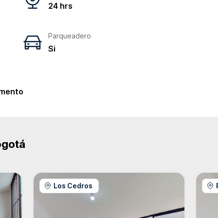
24 hrs
Parqueadero
Si
e
mento
ogotá
Los Cedros