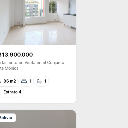
313.900.000
rtamento
en Venta
en el Conjunto
ta Mónica
86 m2
1
1
Estrato
4
Bolivia