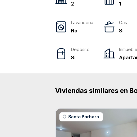
2
1
Lavanderia
Gas
No
Si
Deposito
Inmuebl
Si
Aparta
Viviendas similares en
B
Santa Barbara