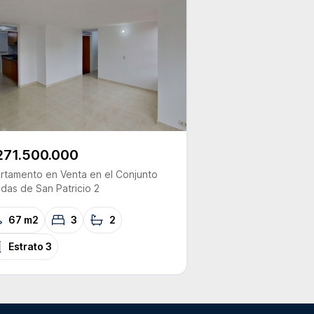
271.500.000
rtamento
en Venta
en el Conjunto
das de San Patricio 2
67 m2
3
2
Estrato
3