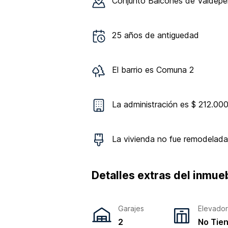
Conjunto
Balcones de Valdep
25
años de antiguedad
El barrio es
Comuna 2
La administración es $ 212.00
La vivienda
no
fue remodelada
Detalles extras del inmue
Garajes
Elevado
2
No Tie