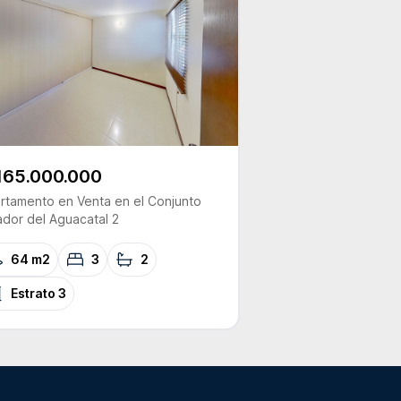
165.000.000
rtamento
en Venta
en el Conjunto
ador del Aguacatal 2
64 m2
3
2
Estrato
3