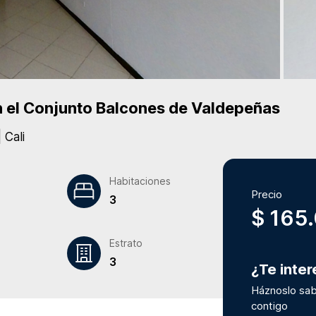
 el Conjunto
Balcones de Valdepeñas
|
Cali
Habitaciones
Precio
3
$ 165
Estrato
3
¿Te inte
Háznoslo sab
contigo