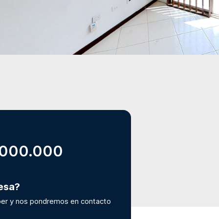
.000.000
resa?
er y nos pondremos en contacto