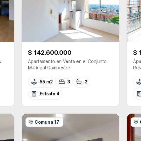
$ 142.600.000
$ 
o
Apartamento
en Venta
en el Conjunto
Apa
Madrigal Campestre
Res
55 m2
3
2
Estrato
4
Comuna 17