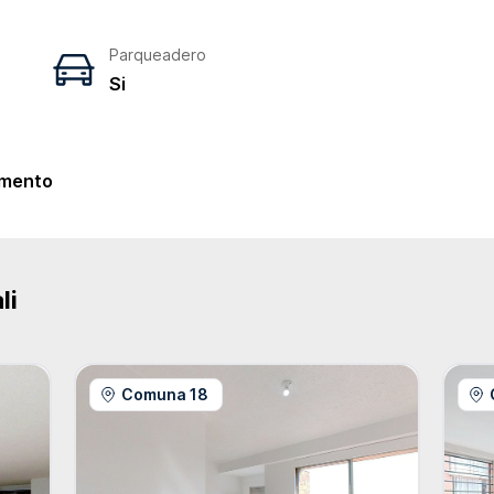
Parqueadero
Si
e
mento
li
Comuna 18