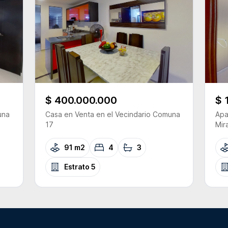
$ 400.000.000
$ 
una
Casa
en Venta
en el Vecindario
Comuna
Apa
17
Mir
91 m2
4
3
Estrato
5