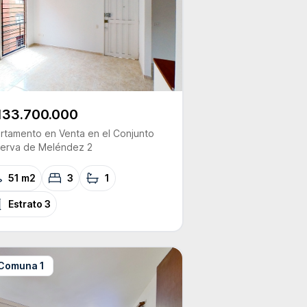
133.700.000
rtamento
en Venta
en el Conjunto
erva de Meléndez 2
51 m2
3
1
Estrato
3
Comuna 1