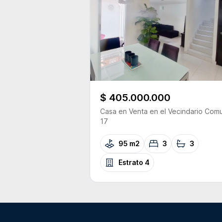
$ 405.000.000
Casa
en Venta
en el Vecindario
Com
17
95 m2
3
3
Estrato
4