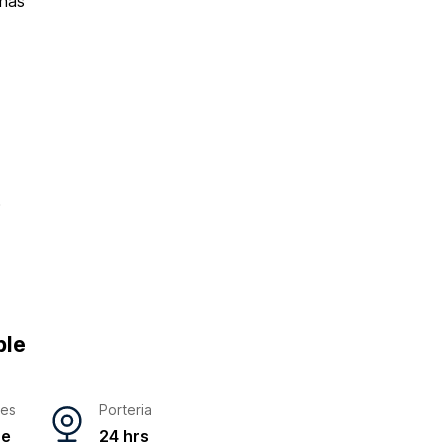
eñas
0
ble
res
Porteria
ne
24 hrs