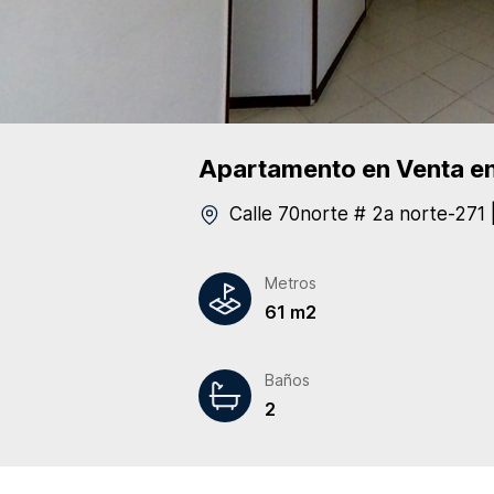
Apartamento
en Venta
en
Calle 70norte # 2a norte-271
Metros
61 m2
Baños
2