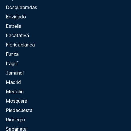
Dosquebradas
Envigado
Estrella
Facatativá
Floridablanca
Funza
Itagüí
Jamundí
Madrid
Medellín
Mosquera
Piedecuesta
Rionegro
Sabaneta