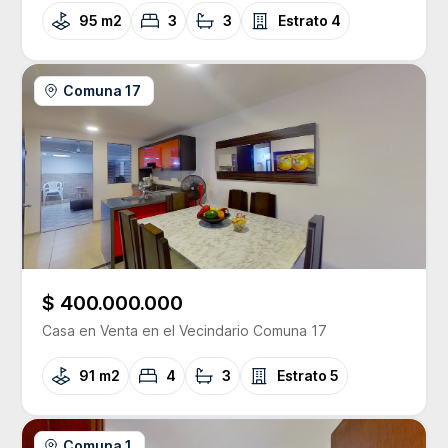
95 m2
3
3
Estrato
4
Comuna 17
$ 400.000.000
Casa
en Venta
en el Vecindario
Comuna 17
91 m2
4
3
Estrato
5
Comuna 1