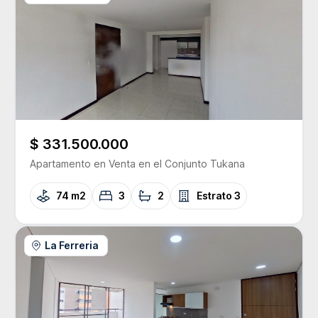
$ 331.500.000
Apartamento
en Venta
en el Conjunto
Tukana
74 m2
3
2
Estrato
3
La Ferreria