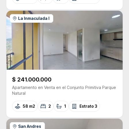
La Inmaculada I
$ 241.000.000
Apartamento
en Venta
en el Conjunto
Primitiva Parque
Natural
58 m2
2
1
Estrato
3
San Andres