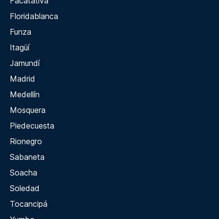
Facatativá
Floridablanca
Funza
Itagüí
Jamundí
Madrid
Medellín
Mosquera
Piedecuesta
Rionegro
Sabaneta
Soacha
Soledad
Tocancipá