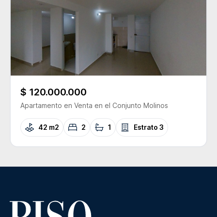
$ 120.000.000
Apartamento
en Venta
en el Conjunto
Molinos
42 m2
2
1
Estrato
3