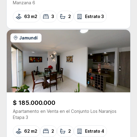
Manzana 6
63 m2
3
2
Estrato
3
Jamundí
$ 185.000.000
Apartamento
en Venta
en el Conjunto
Los Naranjos
Etapa 3
62 m2
2
2
Estrato
4