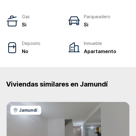
Gas
Parqueadero
Si
Si
Deposito
Inmueble
No
Apartamento
Viviendas similares en
Jamundí
Jamundí