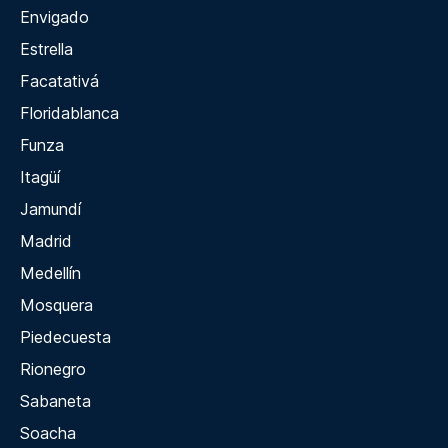
Envigado
Estrella
Facatativá
Floridablanca
Funza
Itagüí
Jamundí
Madrid
Medellín
Mosquera
Piedecuesta
Rionegro
Sabaneta
Soacha