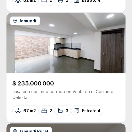
62 m2
2
2
Estrato
4
Jamundí
$ 235.000.000
casa con conjunto cerrado
en Venta
en el Conjunto
Celesta
67 m2
2
3
Estrato
4
Jamundi Rural