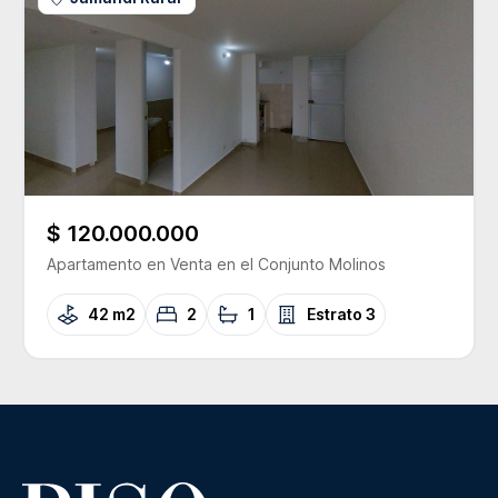
$ 120.000.000
Apartamento
en Venta
en el Conjunto
Molinos
42 m2
2
1
Estrato
3