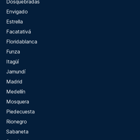
Dosquebradas
Envigado
Estrella
Facatativá
Floridablanca
Funza
Itagüí
Jamundí
Madrid
Medellín
Mosquera
Piedecuesta
Rionegro
Sabaneta