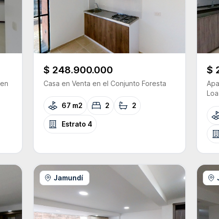
$ 248.900.000
$ 
en
Casa
en Venta
en el Conjunto
Foresta
Apa
Loa
67 m2
2
2
Estrato
4
Jamundí