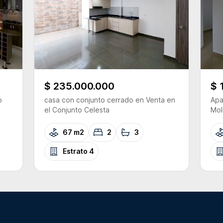
$ 235.000.000
$ 
o
casa con conjunto cerrado
en Venta
en
Apa
el Conjunto
Celesta
Mol
67 m2
2
3
Estrato
4