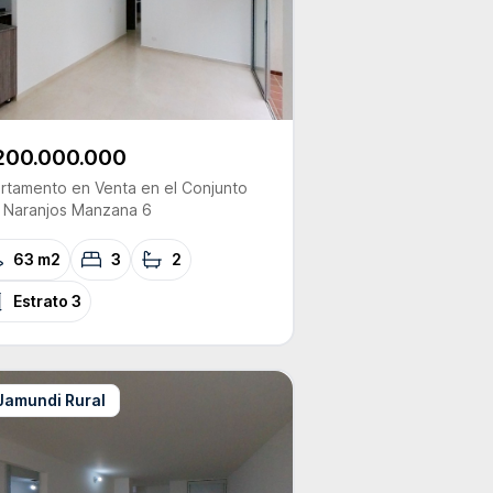
200.000.000
rtamento
en Venta
en el Conjunto
 Naranjos Manzana 6
63 m2
3
2
Estrato
3
Jamundi Rural