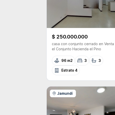
$ 250.000.000
casa con conjunto cerrado
en Venta
el Conjunto
Hacienda el Pino
96 m2
3
3
Estrato
4
Jamundí