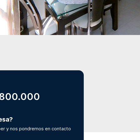
.800.000
resa?
er y nos pondremos en contacto