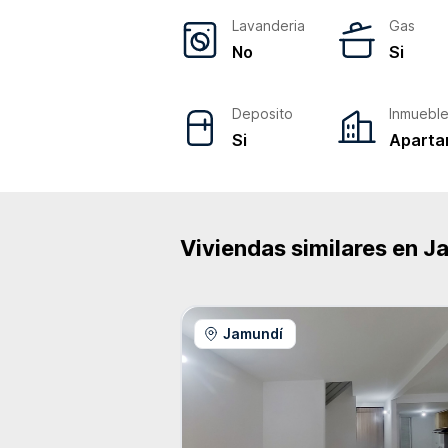
Lavanderia
Gas
No
Si
Deposito
Inmuebl
Si
Aparta
Viviendas similares en
J
Jamundí