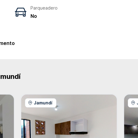
Parqueadero
No
e
mento
amundí
Jamundí