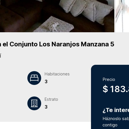
 el Conjunto
Los Naranjos Manzana 5
í
Habitaciones
Precio
3
$ 183
Estrato
3
¿Te inte
Háznoslo sab
contigo