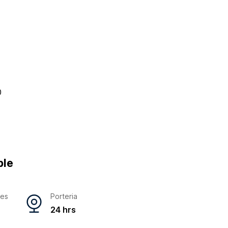
0
ble
res
Porteria
24 hrs