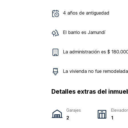
4
años de antiguedad
El barrio es
Jamundí
La administración es $ 180.00
La vivienda
no
fue remodelada
Detalles extras del inmue
Garajes
Elevado
2
1