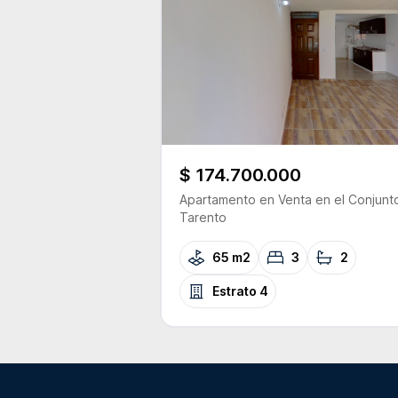
$ 174.700.000
Apartamento
en Venta
en el Conjunt
Tarento
65 m2
3
2
Estrato
4