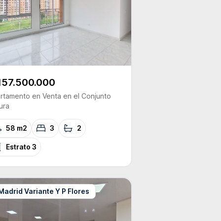
157.500.000
rtamento
en Venta
en el Conjunto
ura
58 m2
3
2
Estrato
3
Madrid Variante Y P Flores