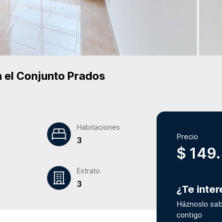
 el Conjunto
Prados
Habitaciones
Precio
3
$ 149
Estrato
3
¿Te inte
Háznoslo sab
contigo