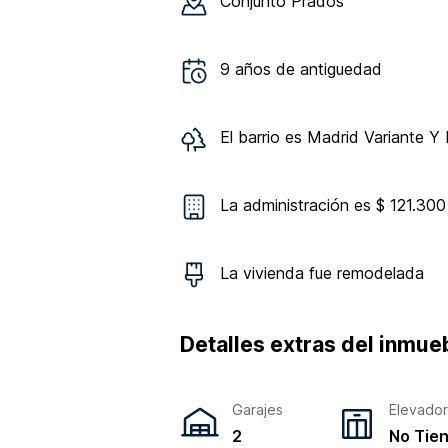
Conjunto
Prados
9
años de antiguedad
El barrio es
Madrid Variante Y 
La administración es $ 121.300
La vivienda
fue remodelada
Detalles extras del inmue
Garajes
Elevado
2
No Tie