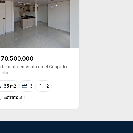
170.500.000
rtamento
en Venta
en el Conjunto
ento
65 m2
3
2
Estrato
3