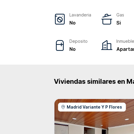
Lavanderia
Gas
No
Si
Deposito
Inmuebl
No
Aparta
Viviendas similares en
M
Madrid Variante Y P Flores