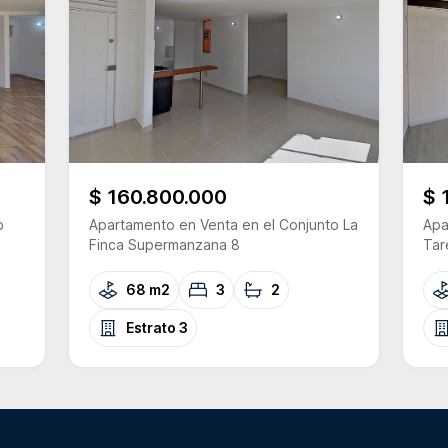
$ 160.800.000
$ 
o
Apartamento
en Venta
en el Conjunto
La
Apa
Finca Supermanzana 8
Tar
68 m2
3
2
Estrato
3