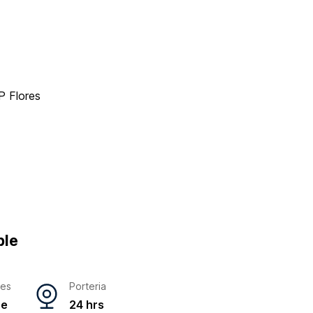
P Flores
ble
res
Porteria
ne
24 hrs