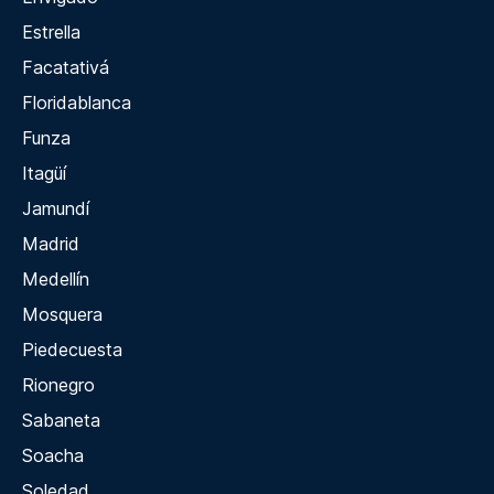
Estrella
Facatativá
Floridablanca
Funza
Itagüí
Jamundí
Madrid
Medellín
Mosquera
Piedecuesta
Rionegro
Sabaneta
Soacha
Soledad