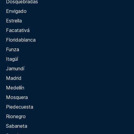
Dosquebradas
Envigado
Estrella
Facatativá
Floridablanca
Funza
Itagüí
Jamundí
Madrid
Medellín
Mosquera
Piedecuesta
Rionegro
Sabaneta