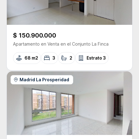
$ 150.900.000
Apartamento
en Venta
en el Conjunto
La Finca
68 m2
3
2
Estrato
3
Madrid La Prosperidad