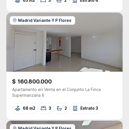
65 m2
3
2
Estrato
4
Madrid Variante Y P Flores
$ 160.800.000
Apartamento
en Venta
en el Conjunto
La Finca
Supermanzana 8
68 m2
3
2
Estrato
3
Madrid Variante Y P Flores