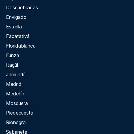
Dosquebradas
Envigado
Estrella
Facatativá
Floridablanca
Funza
Itagüí
Jamundí
Madrid
Medellín
Mosquera
Piedecuesta
Rionegro
Sabaneta