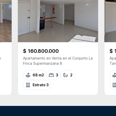
$ 160.800.000
$ 
o
Apartamento
en Venta
en el Conjunto
La
Apa
Finca Supermanzana 8
Tar
68 m2
3
2
Estrato
3