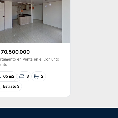
170.500.000
rtamento
en Venta
en el Conjunto
ento
65 m2
3
2
Estrato
3