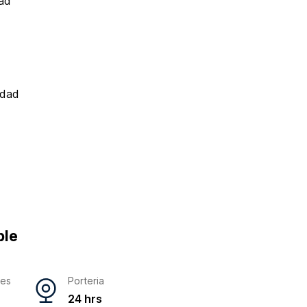
ad
idad
ble
res
Porteria
24 hrs