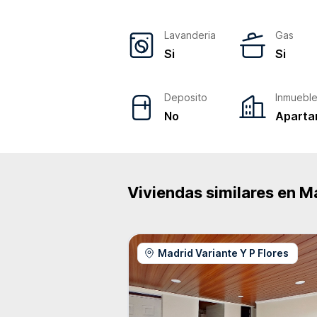
Lavanderia
Gas
Si
Si
Deposito
Inmuebl
No
Aparta
Viviendas similares en
M
Madrid Variante Y P Flores