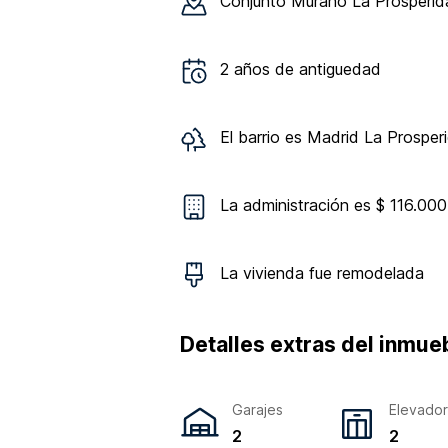
Conjunto
Murano La Prosperid
2
años de antiguedad
El barrio es
Madrid La Prosper
La administración es $ 116.000
La vivienda
fue remodelada
Detalles extras del inmue
Garajes
Elevado
2
2