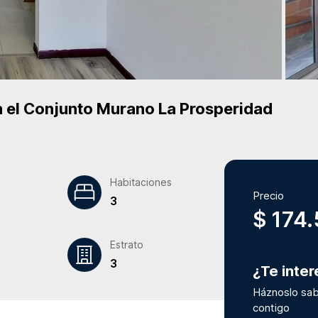
 el Conjunto
Murano La Prosperidad
Habitaciones
Precio
3
$ 174
Estrato
3
¿Te inte
Háznoslo sab
contigo