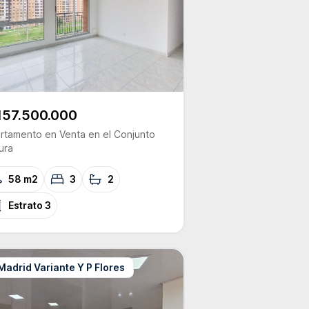
157.500.000
rtamento
en Venta
en el Conjunto
ura
58 m2
3
2
Estrato
3
Madrid Variante Y P Flores