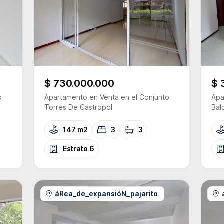
$ 730.000.000
$ 
o
Apartamento
en Venta
en el Conjunto
Apa
Torres De Castropol
Bal
147 m2
3
3
Estrato
6
áRea_de_expansióN_pajarito