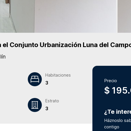
 el Conjunto
Urbanización Luna del Camp
lín
Habitaciones
Precio
3
$ 195
Estrato
3
¿Te inte
Háznoslo sab
contigo