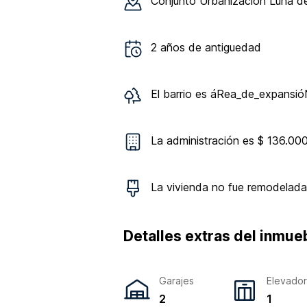
Conjunto
Urbanización Luna d
2
años de antiguedad
El barrio es
áRea_de_expansióN
La administración es $ 136.00
La vivienda
no
fue remodelada
Detalles extras del inmue
Garajes
Elevado
2
1