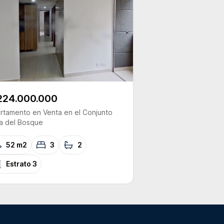
224.000.000
rtamento
en Venta
en el Conjunto
a del Bosque
52 m2
3
2
Estrato
3