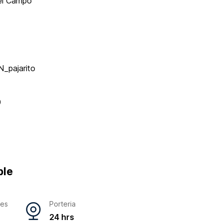
el Campo
_pajarito
0
ble
res
Porteria
24 hrs