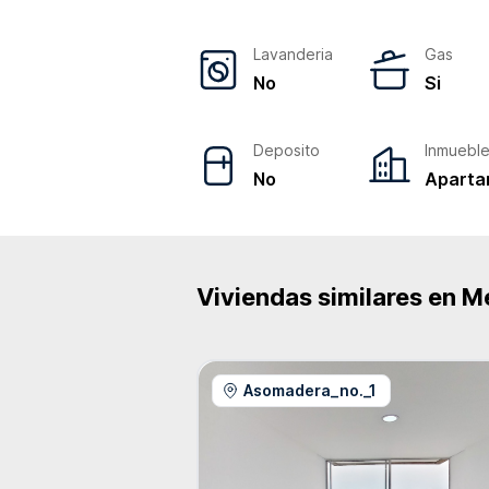
Lavanderia
Gas
No
Si
Deposito
Inmuebl
No
Aparta
Viviendas similares en
Me
Asomadera_no._1