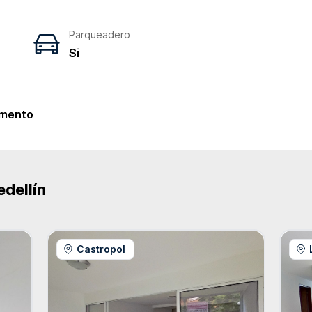
Parqueadero
Si
e
mento
dellín
Castropol