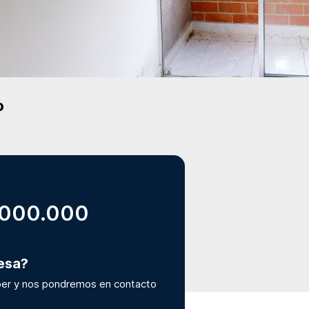
o
.000.000
resa?
er y nos pondremos en contacto