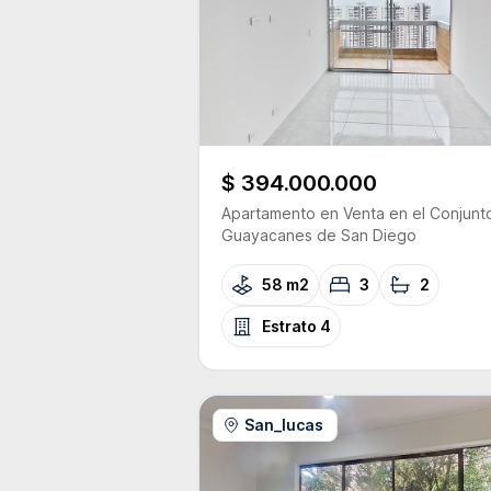
$ 394.000.000
Apartamento
en Venta
en el Conjunt
Guayacanes de San Diego
58 m2
3
2
Estrato
4
San_lucas