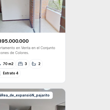
395.000.000
rtamento
en Venta
en el Conjunto
cones de Colores.
70 m2
3
2
Estrato
4
áRea_de_expansióN_pajarito