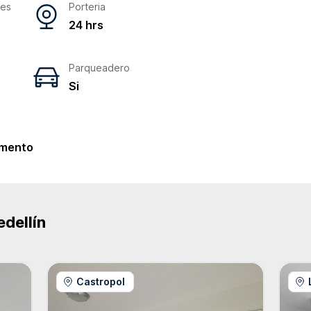
res
Porteria
24 hrs
Parqueadero
Si
e
mento
dellín
Castropol