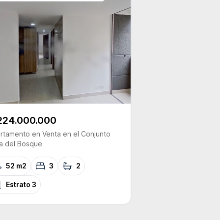
224.000.000
rtamento
en Venta
en el Conjunto
a del Bosque
52 m2
3
2
Estrato
3