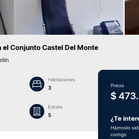
 el Conjunto
Castel Del Monte
llín
Habitaciones
Precio
3
$ 473
Estrato
5
¿Te inte
Háznoslo sab
contigo