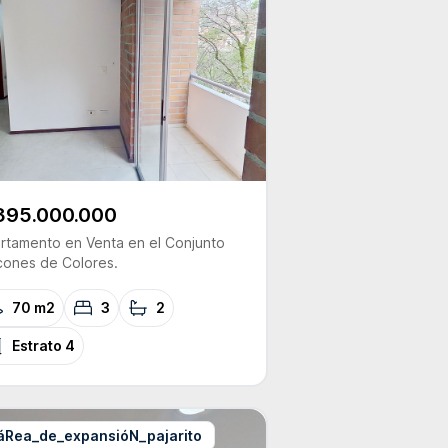
395.000.000
rtamento
en Venta
en el Conjunto
cones de Colores.
70 m2
3
2
Estrato
4
áRea_de_expansióN_pajarito