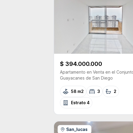
$ 394.000.000
Apartamento
en Venta
en el Conjunt
Guayacanes de San Diego
58 m2
3
2
Estrato
4
San_lucas