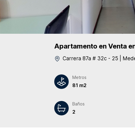
Apartamento
en Venta
en
Carrera 87a # 32c - 25
|
Mede
Metros
81 m2
Baños
2