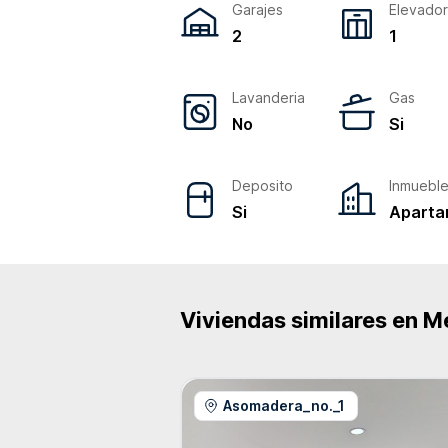
Garajes
Elevado
2
1
Lavanderia
Gas
No
Si
Deposito
Inmuebl
Si
Aparta
Viviendas similares en
Me
Asomadera_no._1