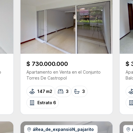
$ 730.000.000
$ 
o
Apartamento
en Venta
en el Conjunto
Apa
Torres De Castropol
Bal
147 m2
3
3
Estrato
6
áRea_de_expansióN_pajarito