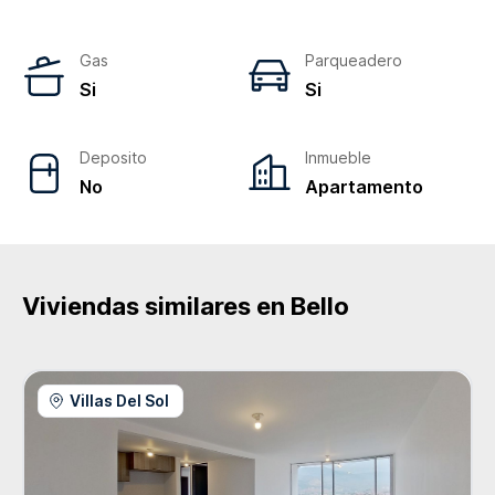
Gas
Parqueadero
Si
Si
Deposito
Inmueble
No
Apartamento
Viviendas similares en
Bello
Villas Del Sol