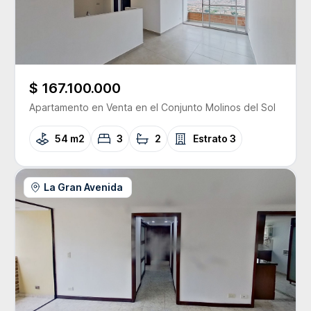
$ 167.100.000
Apartamento
en Venta
en el Conjunto
Molinos del Sol
54 m2
3
2
Estrato
3
La Gran Avenida