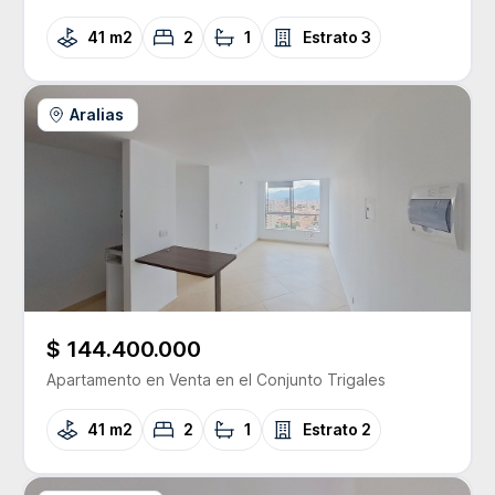
41 m2
2
1
Estrato
3
Aralias
$ 144.400.000
Apartamento
en Venta
en el Conjunto
Trigales
41 m2
2
1
Estrato
2