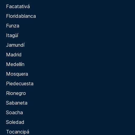
Facatativá
Floridablanca
Funza
Itagüí
Jamundí
Madrid
Medellín
Mosquera
Piedecuesta
Rionegro
Sabaneta
Soacha
Soledad
Tocancipá