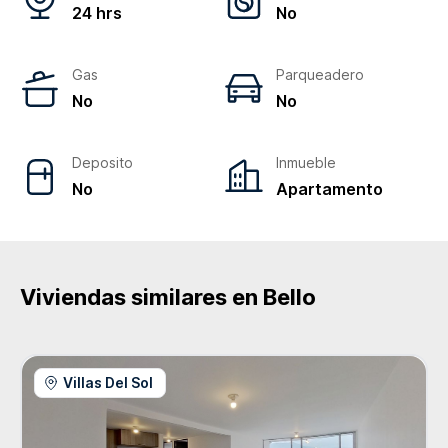
24 hrs
No
Gas
Parqueadero
No
No
Deposito
Inmueble
No
Apartamento
Viviendas similares en
Bello
Villas Del Sol