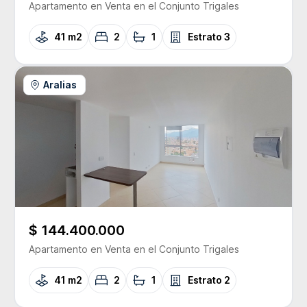
Apartamento
en Venta
en el Conjunto
Trigales
41 m2
2
1
Estrato
3
Aralias
$ 144.400.000
Apartamento
en Venta
en el Conjunto
Trigales
41 m2
2
1
Estrato
2