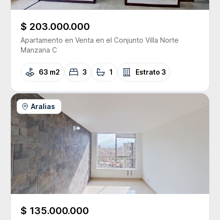
$ 203.000.000
Apartamento
en Venta
en el Conjunto
Villa Norte
Manzana C
63 m2
3
1
Estrato
3
Aralias
$ 135.000.000