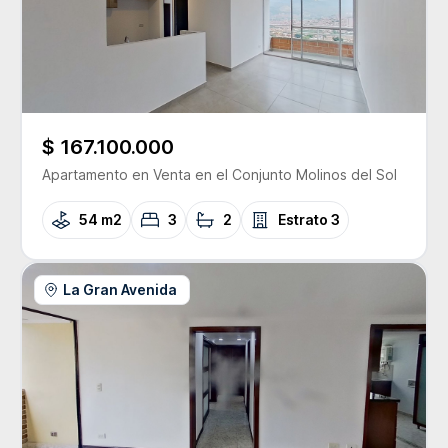
$ 167.100.000
Apartamento
en Venta
en el Conjunto
Molinos del Sol
54 m2
3
2
Estrato
3
La Gran Avenida