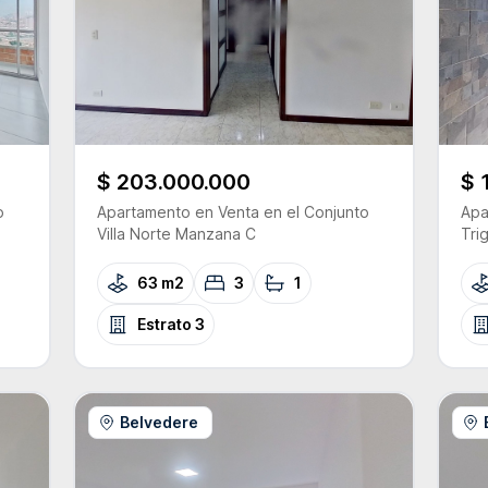
$ 203.000.000
$ 
o
Apartamento
en Venta
en el Conjunto
Apa
Villa Norte Manzana C
Tri
63 m2
3
1
Estrato
3
Belvedere