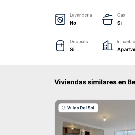
Lavanderia
Gas
No
Si
Deposito
Inmuebl
Si
Aparta
Viviendas similares en
Be
Villas Del Sol