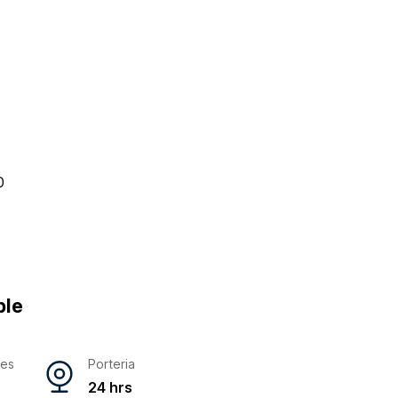
0
ble
res
Porteria
24 hrs