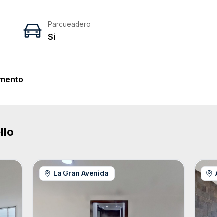
Parqueadero
Si
e
mento
llo
La Gran Avenida