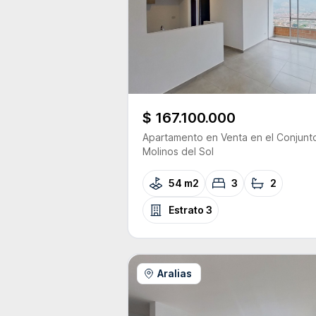
$ 167.100.000
Apartamento
en Venta
en el Conjunt
Molinos del Sol
54 m2
3
2
Estrato
3
Aralias