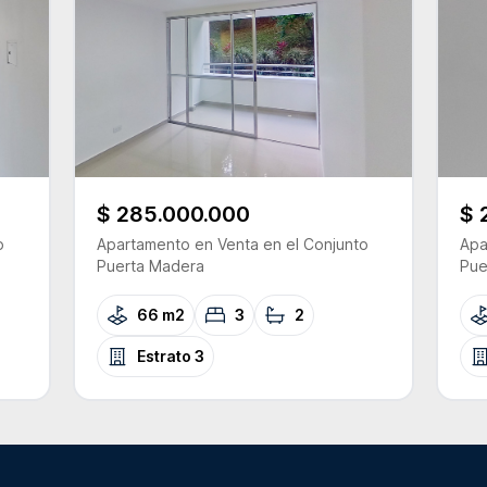
$ 285.000.000
$ 
o
Apartamento
en Venta
en el Conjunto
Apa
Puerta Madera
Pue
66 m2
3
2
Estrato
3