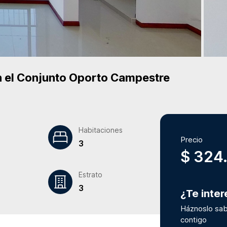
 el Conjunto
Oporto Campestre
Habitaciones
Precio
3
$ 324
Estrato
3
¿Te inte
Háznoslo sab
contigo