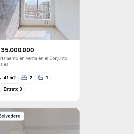
135.000.000
rtamento
en Venta
en el Conjunto
gales
41 m2
2
1
Estrato
3
Belvedere