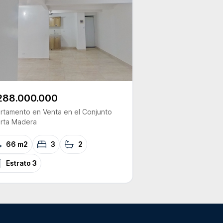
288.000.000
rtamento
en Venta
en el Conjunto
rta Madera
66 m2
3
2
Estrato
3