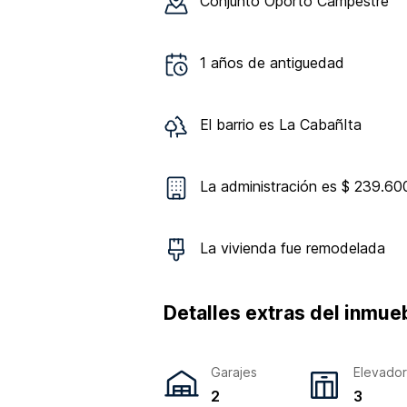
Conjunto
Oporto Campestre
1
años de antiguedad
El barrio es
La CabañIta
La administración es $ 239.60
La vivienda
fue remodelada
Detalles extras del inmue
Garajes
Elevado
2
3