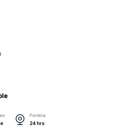
0
ble
res
Porteria
ne
24 hrs