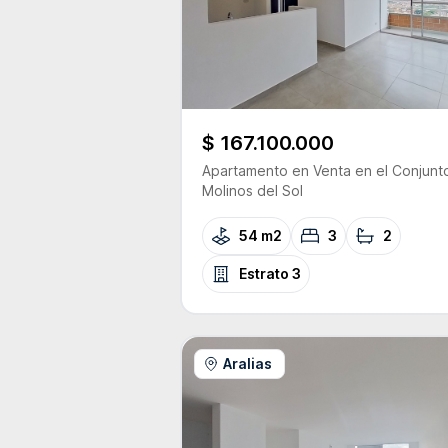
$ 167.100.000
Apartamento
en Venta
en el Conjunt
Molinos del Sol
54 m2
3
2
Estrato
3
Aralias