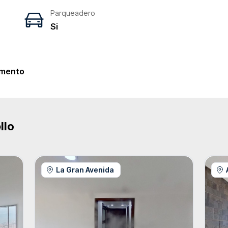
Parqueadero
Si
e
mento
llo
La Gran Avenida