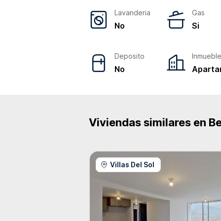
Lavanderia
Gas
No
Si
Deposito
Inmuebl
No
Aparta
Viviendas similares en
Be
Villas Del Sol