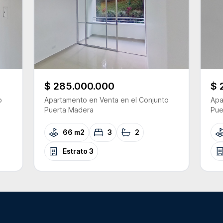
$ 285.000.000
$ 
o
Apartamento
en Venta
en el Conjunto
Apa
Puerta Madera
Pue
66 m2
3
2
Estrato
3