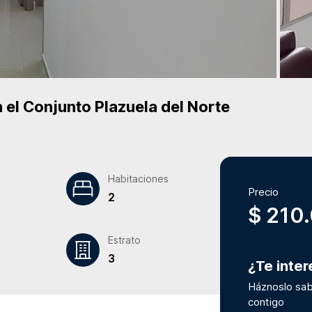
 el Conjunto
Plazuela del Norte
Habitaciones
Precio
2
$ 210
Estrato
3
¿Te inte
Háznoslo sab
contigo