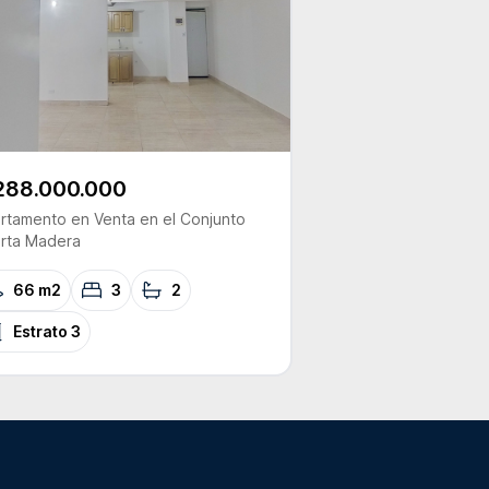
288.000.000
rtamento
en Venta
en el Conjunto
rta Madera
66 m2
3
2
Estrato
3