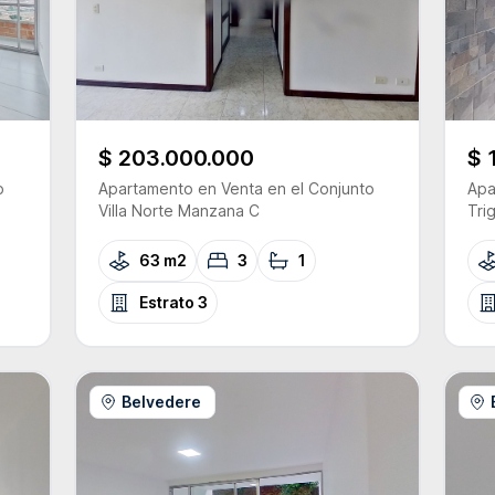
$ 203.000.000
$ 
o
Apartamento
en Venta
en el Conjunto
Apa
Villa Norte Manzana C
Tri
63 m2
3
1
Estrato
3
Belvedere