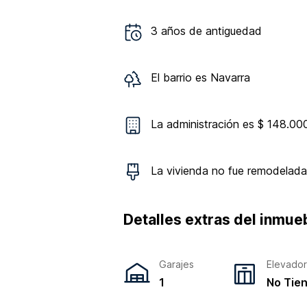
3
años de antiguedad
El barrio es
Navarra
La administración es $ 148.00
La vivienda
no
fue remodelada
Detalles extras del inmue
Garajes
Elevado
1
No Tie