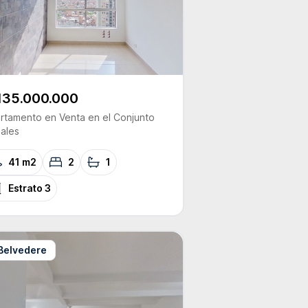
135.000.000
rtamento
en Venta
en el Conjunto
gales
41 m2
2
1
Estrato
3
Belvedere