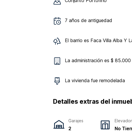
Conjunto
Portofino
7
años de antiguedad
El barrio es
Faca Villa Alba Y 
La administración es $ 85.000
La vivienda
fue remodelada
Detalles extras del inmue
Garajes
Elevado
2
No Tie