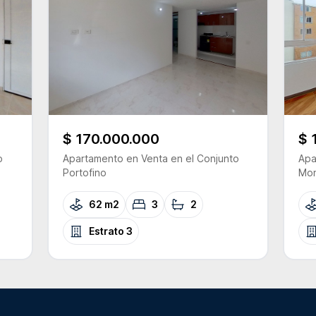
$ 170.000.000
$ 
o
Apartamento
en Venta
en el Conjunto
Apa
Portofino
Mon
62 m2
3
2
Estrato
3