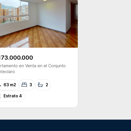
173.000.000
rtamento
en Venta
en el Conjunto
teclaro
63 m2
3
2
Estrato
4