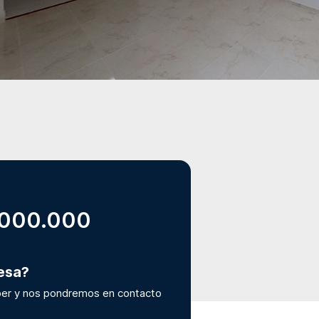
.000.000
resa?
er y nos pondremos en contacto