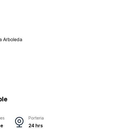
La Arboleda
ble
res
Porteria
ne
24 hrs