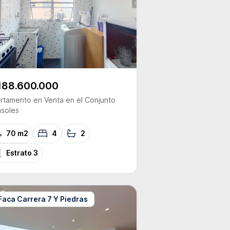
188.600.000
rtamento
en Venta
en el Conjunto
asoles
70 m2
4
2
Estrato
3
Faca Carrera 7 Y Piedras