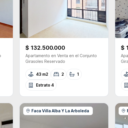
$ 132.500.000
$ 
o
Apartamento
en Venta
en el Conjunto
Apa
Girasoles Reservado
Gir
43 m2
2
1
Estrato
4
Faca Villa Alba Y La Arboleda