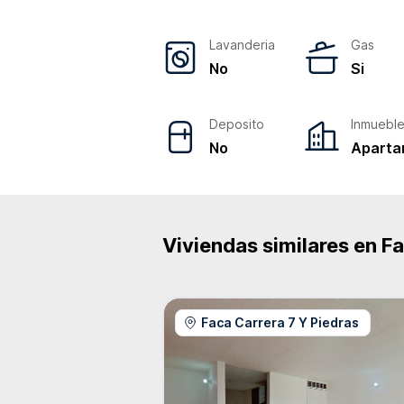
Lavanderia
Gas
No
Si
Deposito
Inmuebl
No
Aparta
Viviendas similares en
Fa
Faca Carrera 7 Y Piedras