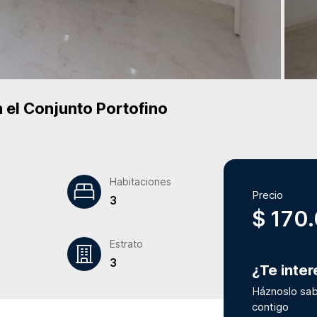
 el Conjunto
Portofino
Habitaciones
Precio
3
$ 170
Estrato
3
¿Te inte
Háznoslo sab
contigo