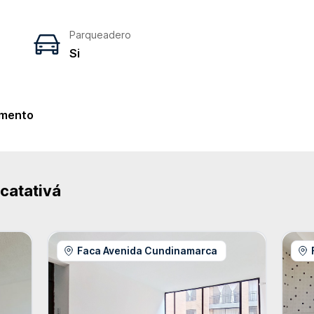
Parqueadero
Si
e
mento
catativá
Faca Avenida Cundinamarca