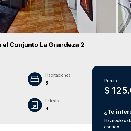
 el Conjunto
La Grandeza 2
Habitaciones
Precio
3
$ 125
Estrato
3
¿Te inte
Háznoslo sab
contigo