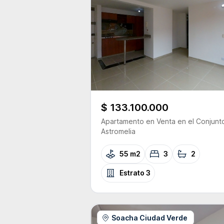
$ 133.100.000
Apartamento
en Venta
en el Conjunt
Astromelia
55 m2
3
2
Estrato
3
Soacha Ciudad Verde