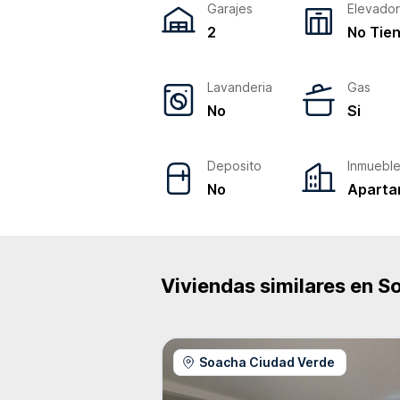
Garajes
Elevado
2
No Tie
Lavanderia
Gas
No
Si
Deposito
Inmuebl
No
Aparta
Viviendas similares en
S
Soacha Ciudad Verde