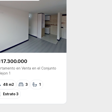
117.300.000
rtamento
en Venta
en el Conjunto
lejon 1
48 m2
3
1
Estrato
3