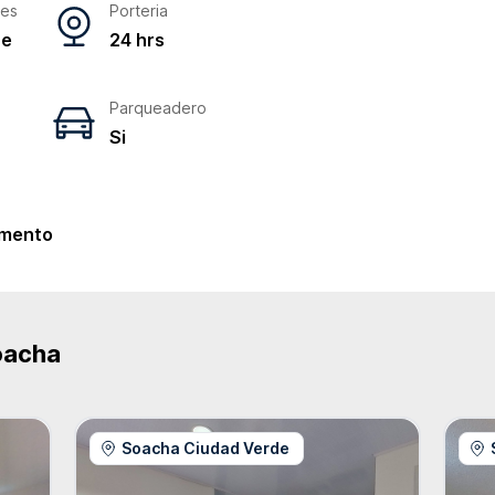
res
Porteria
ne
24 hrs
Parqueadero
Si
e
mento
oacha
Soacha Ciudad Verde