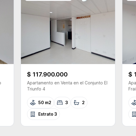
$ 117.900.000
$ 
o
Apartamento
en Venta
en el Conjunto
El
Apa
Triunfo 4
Frai
50 m2
3
2
Estrato
3