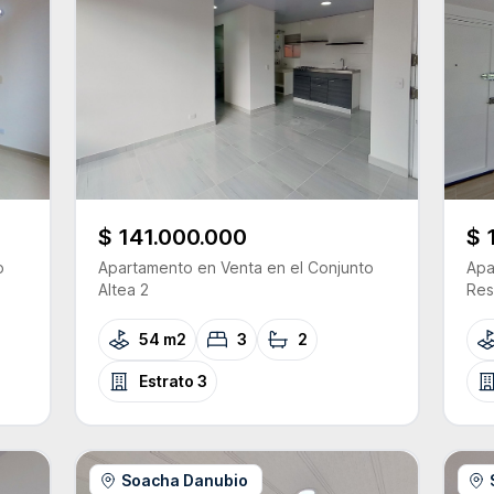
$ 141.000.000
$ 
o
Apartamento
en Venta
en el Conjunto
Apa
Altea 2
Res
54 m2
3
2
Estrato
3
Soacha Danubio