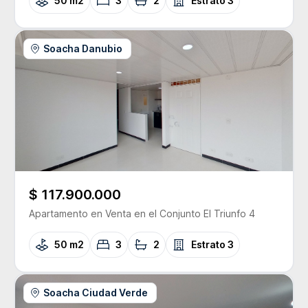
50 m2
3
2
Estrato
3
Soacha Danubio
$ 117.900.000
Apartamento
en Venta
en el Conjunto
El Triunfo 4
50 m2
3
2
Estrato
3
Soacha Ciudad Verde