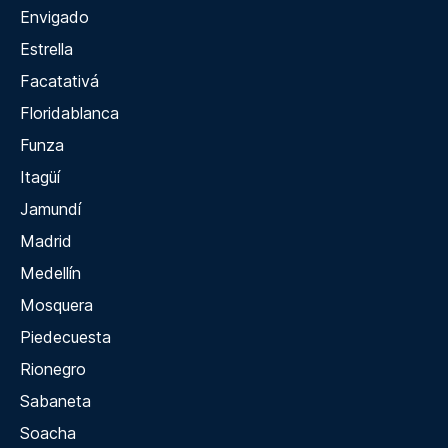
Envigado
Estrella
Facatativá
Floridablanca
Funza
Itagüí
Jamundí
Madrid
Medellín
Mosquera
Piedecuesta
Rionegro
Sabaneta
Soacha