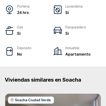
Porteria
Lavanderia
24 hrs
Si
Gas
Parqueadero
Si
Si
Deposito
Inmueble
No
Apartamento
Viviendas similares en
Soacha
Soacha Ciudad Verde