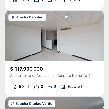
50 m2
3
2
Estrato
3
Soacha Danubio
$ 117.900.000
Apartamento
en Venta
en el Conjunto
El Triunfo 4
50 m2
3
2
Estrato
3
Soacha Ciudad Verde