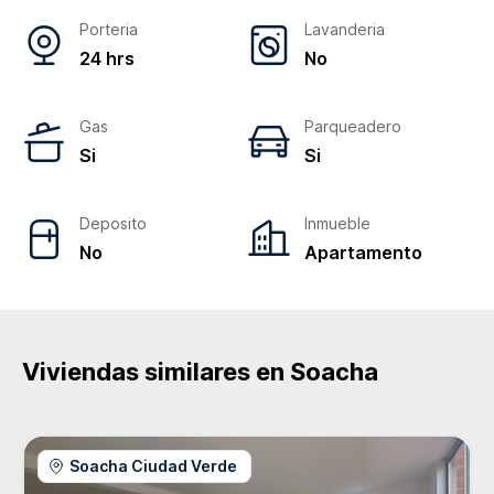
Porteria
Lavanderia
24 hrs
No
Gas
Parqueadero
Si
Si
Deposito
Inmueble
No
Apartamento
Viviendas similares en
Soacha
Soacha Ciudad Verde