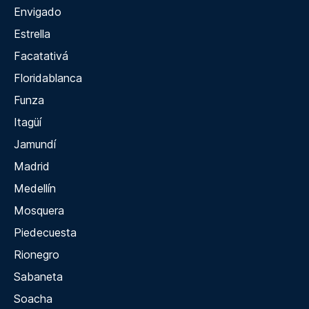
Envigado
Estrella
Facatativá
Floridablanca
Funza
Itagüí
Jamundí
Madrid
Medellín
Mosquera
Piedecuesta
Rionegro
Sabaneta
Soacha