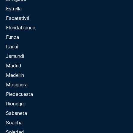
Estrella
Facatativá
Floridablanca
Funza
Itagüí
Jamundí
Madrid
Medellín
Mosquera
Piedecuesta
Rionegro
Sabaneta
Soacha
Soledad