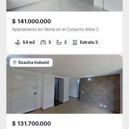
$ 141.000.000
Apartamento
en Venta
en el Conjunto
Altea 2
54 m2
3
2
Estrato
3
Soacha Indumil
$ 131.700.000