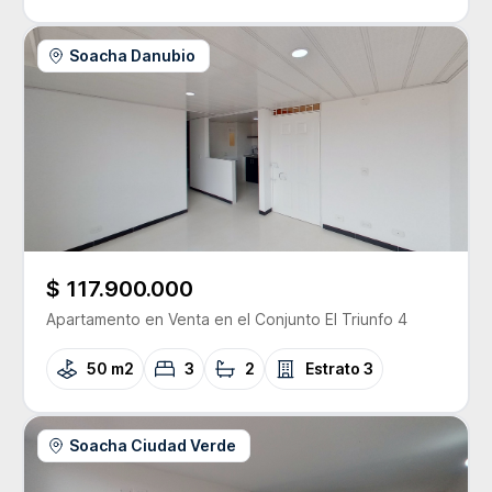
Soacha Danubio
$ 117.900.000
Apartamento
en Venta
en el Conjunto
El Triunfo 4
50 m2
3
2
Estrato
3
Soacha Ciudad Verde