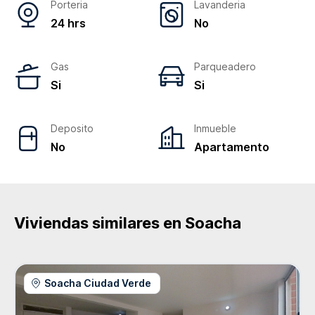
Porteria
Lavanderia
24 hrs
No
Gas
Parqueadero
Si
Si
Deposito
Inmueble
No
Apartamento
Viviendas similares en
Soacha
Soacha Ciudad Verde