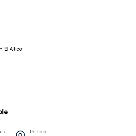
 El Altico
ble
res
Porteria