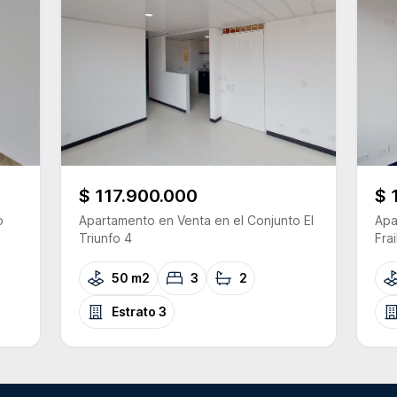
$ 117.900.000
$ 
o
Apartamento
en Venta
en el Conjunto
El
Apa
Triunfo 4
Frai
50 m2
3
2
Estrato
3