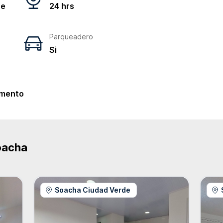
ne
24 hrs
Parqueadero
Si
e
mento
oacha
Soacha Ciudad Verde