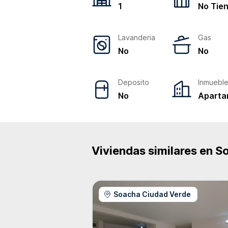
1
No Tie
Lavanderia
Gas
No
No
Deposito
Inmuebl
No
Aparta
Viviendas similares en
S
Soacha Ciudad Verde