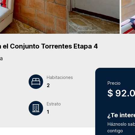
 el Conjunto
Torrentes Etapa 4
a
Habitaciones
Precio
2
$ 92.
Estrato
1
¿Te inte
Háznoslo sab
contigo