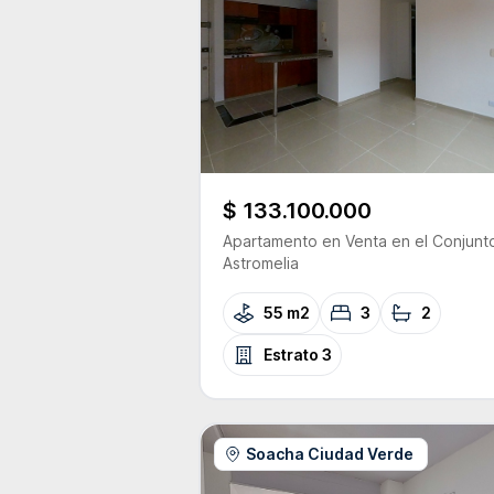
$ 133.100.000
Apartamento
en Venta
en el Conjunt
Astromelia
55 m2
3
2
Estrato
3
Soacha Ciudad Verde