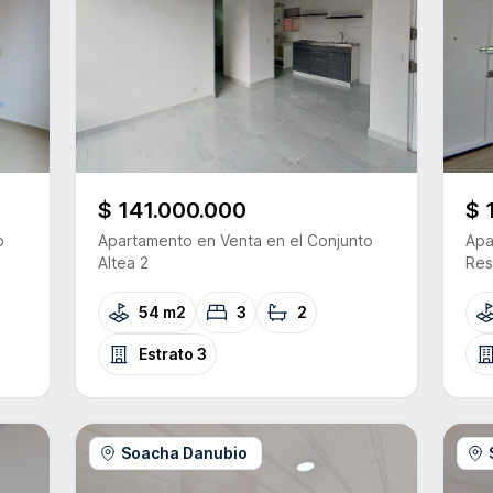
$ 141.000.000
$ 
o
Apartamento
en Venta
en el Conjunto
Apa
Altea 2
Res
54 m2
3
2
Estrato
3
Soacha Danubio