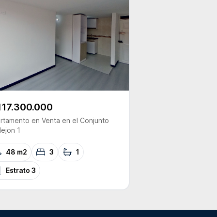
117.300.000
rtamento
en Venta
en el Conjunto
lejon 1
48 m2
3
1
Estrato
3