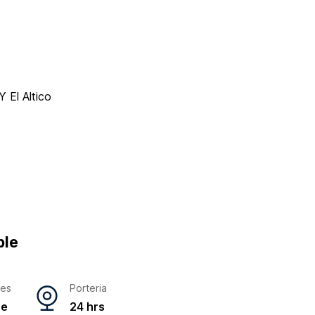
 El Altico
ble
res
Porteria
ne
24 hrs