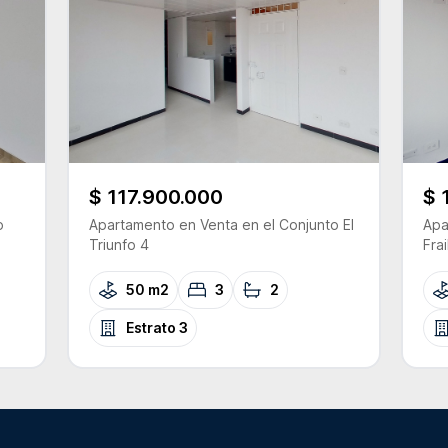
$ 117.900.000
$ 
o
Apartamento
en Venta
en el Conjunto
El
Apa
Triunfo 4
Frai
50 m2
3
2
Estrato
3