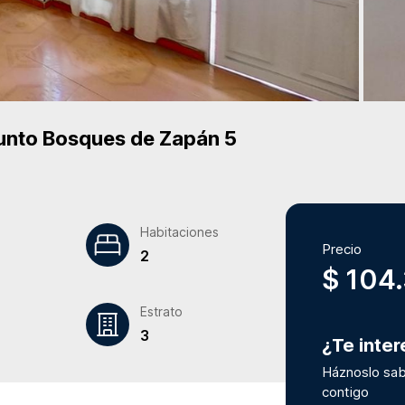
unto
Bosques de Zapán 5
Habitaciones
Precio
2
$ 104
Estrato
3
¿Te inte
Háznoslo sab
contigo