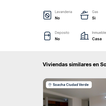
Lavanderia
Gas
No
Si
Deposito
Inmuebl
No
Casa
Viviendas similares en
S
Soacha Ciudad Verde