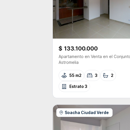
$ 133.100.000
Apartamento
en Venta
en el Conjunt
Astromelia
55 m2
3
2
Estrato
3
Soacha Ciudad Verde