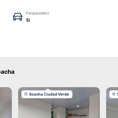
Parqueadero
Si
e
oacha
Soacha Ciudad Verde