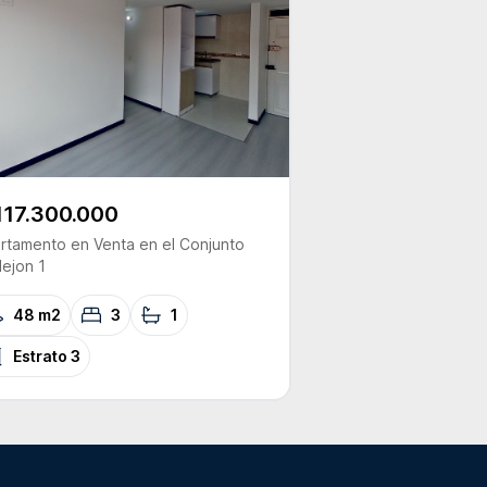
117.300.000
rtamento
en Venta
en el Conjunto
lejon 1
48 m2
3
1
Estrato
3