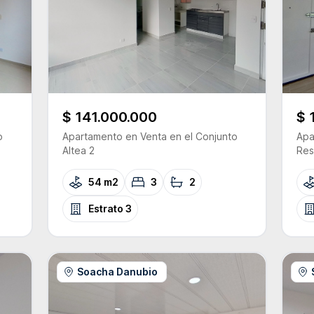
$ 141.000.000
$ 
o
Apartamento
en Venta
en el Conjunto
Apa
Altea 2
Res
54 m2
3
2
Estrato
3
Soacha Danubio