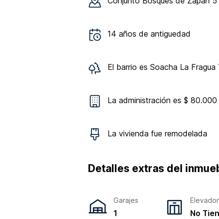
Conjunto
Bosques de Zapán 5
14
años de antiguedad
El barrio es
Soacha La Fragua Y
La administración es $ 80.000
La vivienda
fue remodelada
Detalles extras del inmue
Garajes
Elevado
1
No Tie