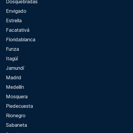
Dosquebradas
Envigado
Estrella
Facatativá
Floridablanca
Funza
Itagüí
Jamundí
Madrid
Medellín
Mosquera
Piedecuesta
Rionegro
Sabaneta