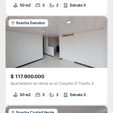
50 m2
3
2
Estrato
3
Soacha Danubio
$ 117.900.000
Apartamento
en Venta
en el Conjunto
El Triunfo 4
50 m2
3
2
Estrato
3
Soacha Ciudad Verde