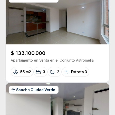
$ 133.100.000
Apartamento
en Venta
en el Conjunto
Astromelia
55 m2
3
2
Estrato
3
Soacha Ciudad Verde