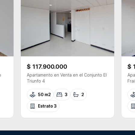
$ 117.900.000
$ 
o
Apartamento
en Venta
en el Conjunto
El
Apa
Triunfo 4
Frai
50 m2
3
2
Estrato
3