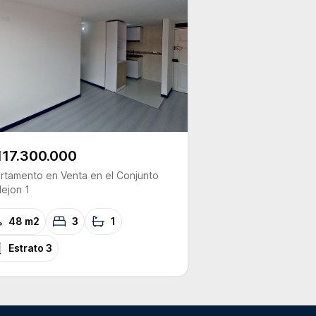
117.300.000
rtamento
en Venta
en el Conjunto
lejon 1
48 m2
3
1
Estrato
3