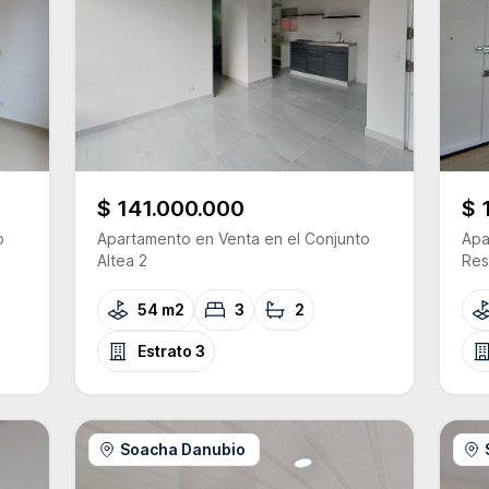
$ 141.000.000
$ 
o
Apartamento
en Venta
en el Conjunto
Apa
Altea 2
Res
54 m2
3
2
Estrato
3
Soacha Danubio