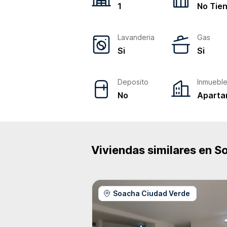
1
No Tie
Lavanderia
Gas
Si
Si
Deposito
Inmuebl
No
Aparta
Viviendas similares en
S
Soacha Ciudad Verde