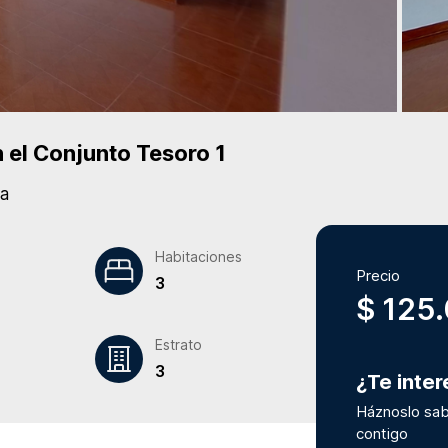
 el Conjunto
Tesoro 1
a
Habitaciones
Precio
3
$ 125
Estrato
3
¿Te inte
Háznoslo sab
contigo