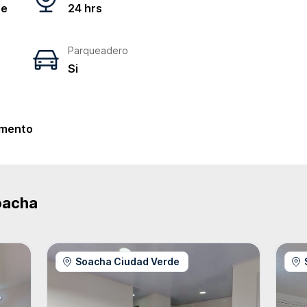
ne
24 hrs
Parqueadero
Si
e
mento
oacha
Soacha Ciudad Verde