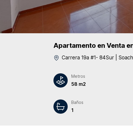
Apartamento
en Venta
en
Carrera 19a #1- 84Sur
|
Soach
Metros
58 m2
Baños
1