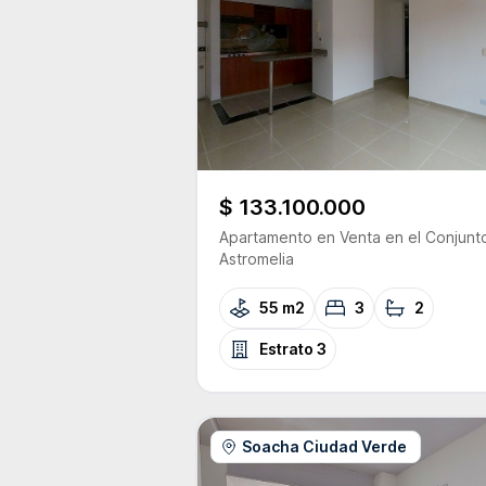
$ 133.100.000
Apartamento
en Venta
en el Conjunt
Astromelia
55 m2
3
2
Estrato
3
Soacha Ciudad Verde