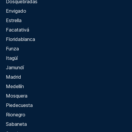
Dosquebradas
Envigado
Estrella
Facatativá
Floridablanca
Funza
Itagüí
Jamundí
Madrid
Medellín
Mosquera
Piedecuesta
Rionegro
Sabaneta