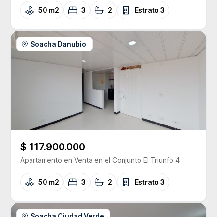
50 m2
3
2
Estrato
3
Soacha Danubio
$ 117.900.000
Apartamento
en Venta
en el Conjunto
El Triunfo 4
50 m2
3
2
Estrato
3
Soacha Ciudad Verde