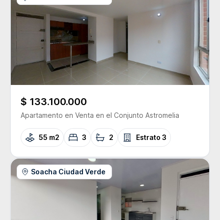
$ 133.100.000
Apartamento
en Venta
en el Conjunto
Astromelia
55 m2
3
2
Estrato
3
Soacha Ciudad Verde