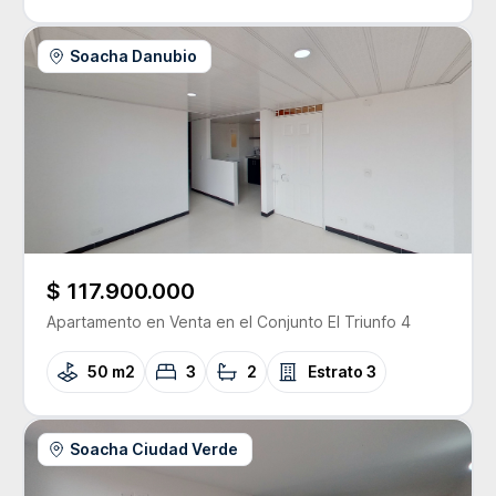
Soacha Danubio
$ 117.900.000
Apartamento
en Venta
en el Conjunto
El Triunfo 4
50 m2
3
2
Estrato
3
Soacha Ciudad Verde