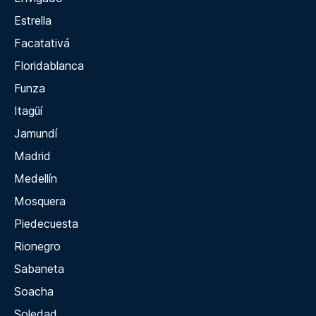
Estrella
Facatativá
Floridablanca
Funza
Itagüí
Jamundí
Madrid
Medellín
Mosquera
Piedecuesta
Rionegro
Sabaneta
Soacha
Soledad