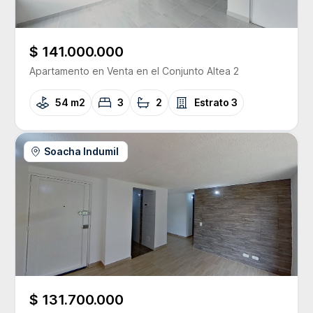
$ 141.000.000
Apartamento
en Venta
en el Conjunto
Altea 2
54 m2
3
2
Estrato
3
Soacha Indumil
$ 131.700.000