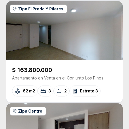
Zipa El Prado Y Pilares
$ 163.800.000
Apartamento
en Venta
en el Conjunto
Los Pinos
62 m2
3
2
Estrato
3
Zipa Centro