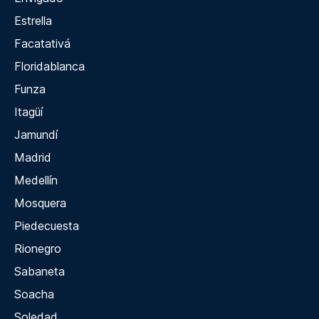
Estrella
Facatativá
Floridablanca
Funza
Itagüí
Jamundí
Madrid
Medellín
Mosquera
Piedecuesta
Rionegro
Sabaneta
Soacha
Soledad