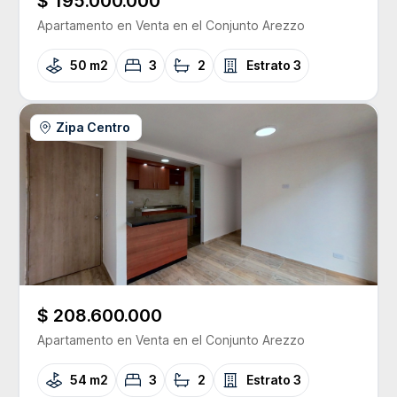
$ 195.000.000
Apartamento
en Venta
en el Conjunto
Arezzo
50 m2
3
2
Estrato
3
Zipa Centro
$ 208.600.000
Apartamento
en Venta
en el Conjunto
Arezzo
54 m2
3
2
Estrato
3