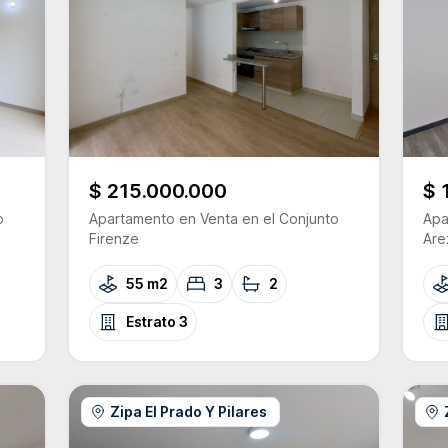
$ 215.000.000
$ 
o
Apartamento
en Venta
en el Conjunto
Apa
Firenze
Are
55 m2
3
2
Estrato
3
Zipa El Prado Y Pilares