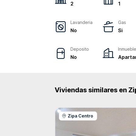
2
1
Lavanderia
Gas
No
Si
Deposito
Inmuebl
No
Aparta
Viviendas similares en
Zi
Zipa Centro