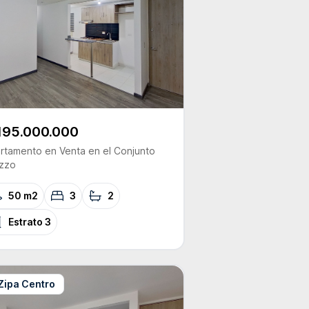
195.000.000
rtamento
en Venta
en el Conjunto
zzo
50 m2
3
2
Estrato
3
Zipa Centro