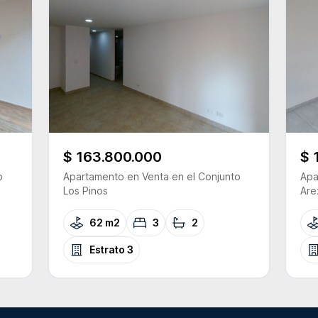
$ 163.800.000
$ 
o
Apartamento
en Venta
en el Conjunto
Apa
Los Pinos
Are
62 m2
3
2
Estrato
3