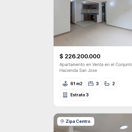
$ 226.200.000
Apartamento
en Venta
en el Conjunt
Hacienda San Jose
61 m2
3
2
Estrato
3
Zipa Centro