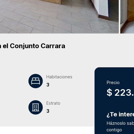
 el Conjunto
Carrara
Habitaciones
Precio
3
$ 223
Estrato
3
¿Te inte
Háznoslo sab
contigo