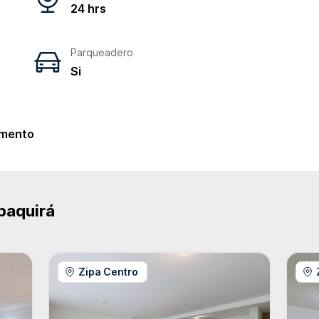
24 hrs
Parqueadero
Si
e
mento
paquirá
Zipa Centro