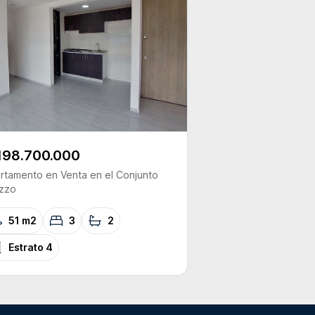
198.700.000
rtamento
en Venta
en el Conjunto
zzo
51 m2
3
2
Estrato
4