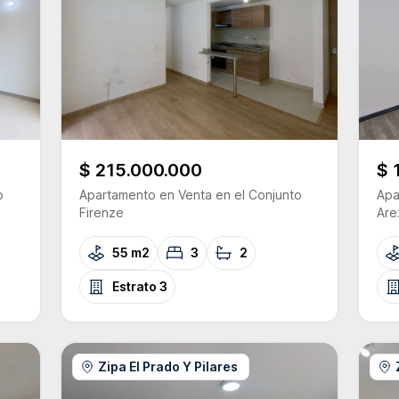
$ 215.000.000
$ 
o
Apartamento
en Venta
en el Conjunto
Apa
Firenze
Are
55 m2
3
2
Estrato
3
Zipa El Prado Y Pilares