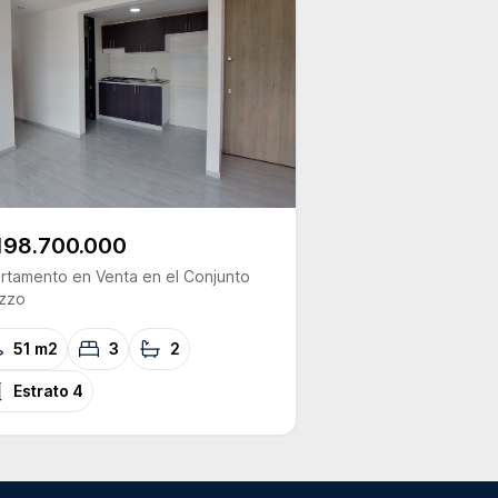
198.700.000
rtamento
en Venta
en el Conjunto
zzo
51 m2
3
2
Estrato
4