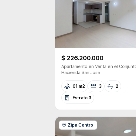
$ 226.200.000
Apartamento
en Venta
en el Conjunt
Hacienda San Jose
61 m2
3
2
Estrato
3
Zipa Centro