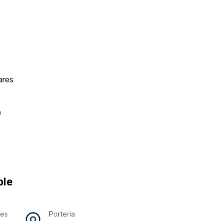
ares
0
ble
res
Porteria