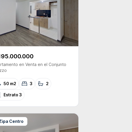
195.000.000
rtamento
en Venta
en el Conjunto
zzo
50 m2
3
2
Estrato
3
Zipa Centro