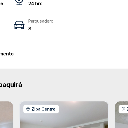
ne
24 hrs
Parqueadero
Si
e
mento
paquirá
Zipa Centro