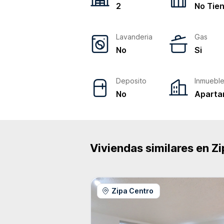
2
No Tie
Lavanderia
Gas
No
Si
Deposito
Inmuebl
No
Aparta
Viviendas similares en
Zi
Zipa Centro