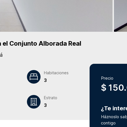
 el Conjunto
Alborada Real
rá
Habitaciones
Precio
3
$ 150
Estrato
3
¿Te inte
Háznoslo sab
contigo